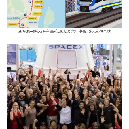
马资源─铁达联手 赢槟城珍珠线轻快铁30亿承包合约