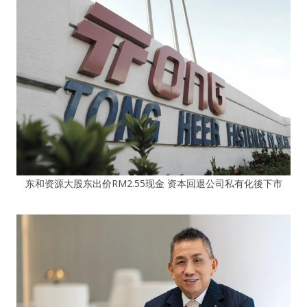
东和资源大股东出价RM2.55现金 资本回退公司私有化後下市