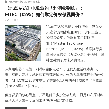
9点
,
9点企业家
,
白金会员文章
【九点专访】电缆业的「利润收割机」：
MTEC（0295）如何靠定价权傲视同侪？
25/07/2026
“以前有人说电缆是夕阳行业，但在今
天这个‘万物皆电’的时代，夕阳工业已
经彻底蜕变为欣欣向荣的朝阳行
业！”Master Tec Group
Berhad（MTEC，0295）首席执行员
郑国华在接受〈九点林总〉专访时，眼
神里盛满了对未来的笃定。
从家用电器丶电脑，到满街跑的电动车，现代人生活根本离不开
电。有电力需求，就必须有电缆来输送。作为大马电缆行业的佼佼
者，MTEC在2025财年交出了跨越4亿大关的亮眼成绩单（营收飙
升28.2%至4.15亿令吉）。
但这背后的核心看点，并不是赚了多少社会红利，而是它在原材料
价格大风大浪中，展现出的“教科书级”定价权。