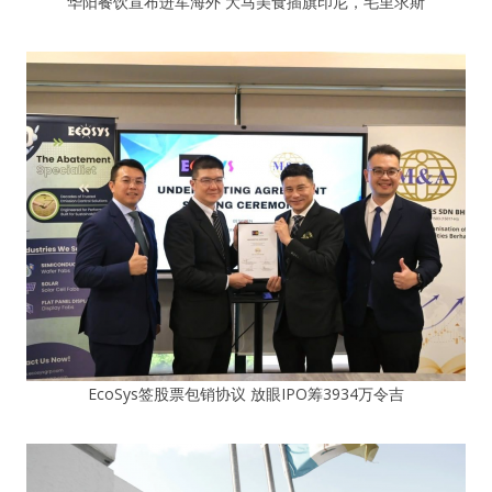
华阳餐饮宣布进军海外 大马美食插旗印尼，毛里求斯
EcoSys签股票包销协议 放眼IPO筹3934万令吉