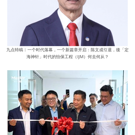
九点特稿︱一个时代落幕，一个新篇章开启：陈文成引退，後「定
海神针」时代的怡保工程（IJM）何去何从？