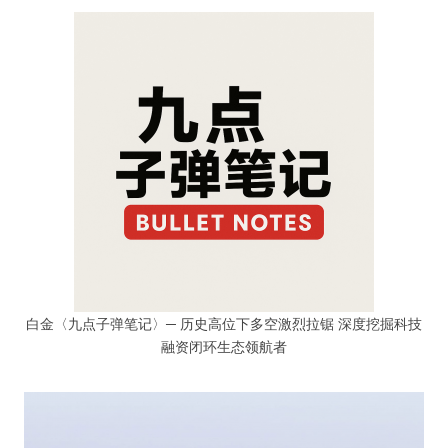
白金〈九点子弹笔记〉─ 历史高位下多空激烈拉锯 深度挖掘科技
融资闭环生态领航者