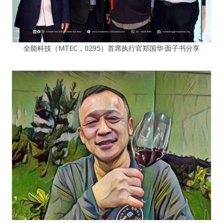
全能科技（MTEC，0295）首席执行官郑国华·面子书分享