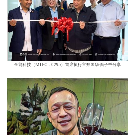
全能科技（MTEC，0295）首席执行官郑国华·面子书分享