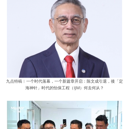
九点特稿︱一个时代落幕，一个新篇章开启：陈文成引退，後「定
海神针」时代的怡保工程（IJM）何去何从？