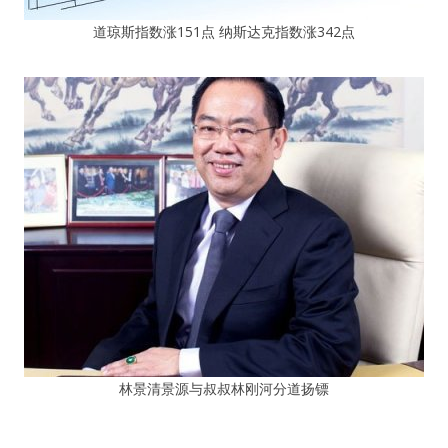
道琼斯指数涨151点 纳斯达克指数涨342点
林景清景源与叔叔林刚河分道扬镖