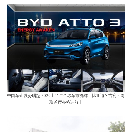
中国车企强势崛起 2026上半年全球车市洗牌：比亚迪丶吉利丶奇
瑞首度齐挤进前十