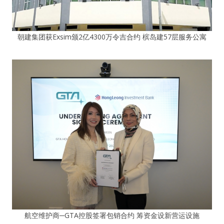
朝建集团获Exsim颁2亿4300万令吉合约 槟岛建57层服务公寓
航空维护商─GTA控股签署包销合约 筹资金设新营运设施