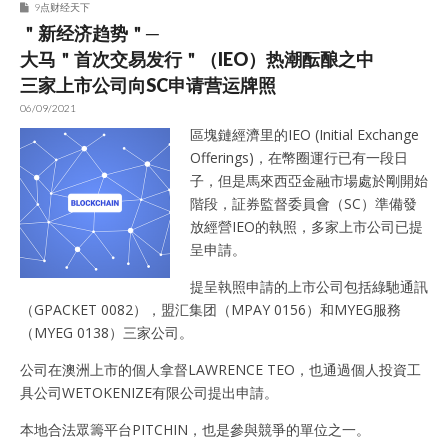
9点财经天下
＂新经济趋势＂─
大马＂首次交易发行＂（IEO）热潮酝酿之中
三家上市公司向SC申请营运牌照
06/09/2021
區塊鏈經濟里的IEO (Initial Exchange
Offerings)，在幣圈運行已有一段日
子，但是馬來西亞金融市場處於剛開始
階段，証券監督委員會（SC）準備發
放經營IEO的執照，多家上市公司已提
呈申請。
提呈執照申請的上市公司包括綠馳通訊
（GPACKET 0082），盟汇集团（MPAY 0156）和MYEG服務
（MYEG 0138）三家公司。
公司在澳洲上市的個人拿督LAWRENCE TEO，也通過個人投資工
具公司WETOKENIZE有限公司提出申請。
本地合法眾籌平台PITCHIN，也是參與競爭的單位之一。