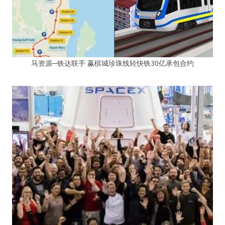
马资源─铁达联手 赢槟城珍珠线轻快铁30亿承包合约