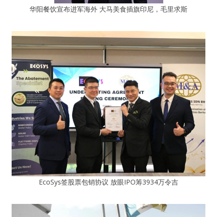
华阳餐饮宣布进军海外 大马美食插旗印尼，毛里求斯
EcoSys签股票包销协议 放眼IPO筹3934万令吉