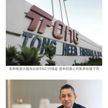
东和资源大股东出价RM2.55现金 资本回退公司私有化後下市