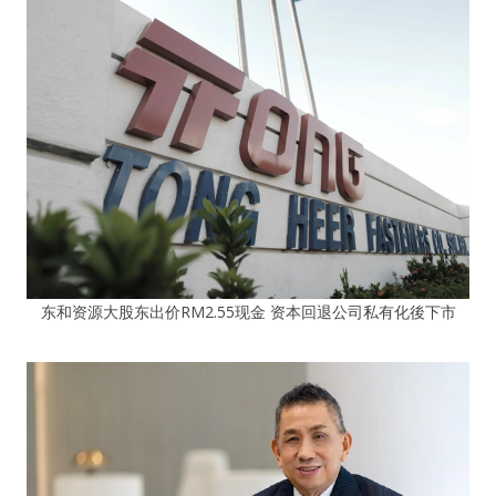
东和资源大股东出价RM2.55现金 资本回退公司私有化後下市