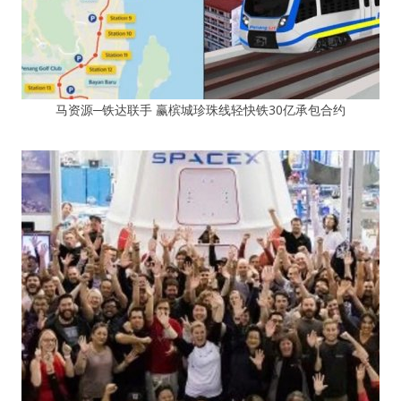
马资源─铁达联手 赢槟城珍珠线轻快铁30亿承包合约