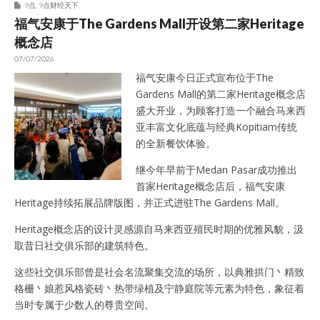
9点
,
9点财经天下
福气安康于The Gardens Mall开设第二家Heritage
概念店
07/07/2026
福气安康今日正式宣布位于The
Gardens Mall的第二家Heritage概念店
盛大开业，为顾客打造一个融合马来西
亚丰富文化底蕴与经典Kopitiam传统
的全新餐饮体验。
继今年早前于Medan Pasar成功推出
首家Heritage概念店后，福气安康
Heritage持续拓展品牌版图，并正式进驻The Gardens Mall。
Heritage概念店的设计灵感源自马来西亚殖民时期的优雅风貌，汲
取昔日社交俱乐部的建筑特色。
这些社交俱乐部曾是社会名流聚集交流的场所，以典雅拱门丶精致
格栅丶娘惹风格瓷砖丶热带绿植及宁静庭院等元素为特色，象征着
当时专属于少数人的尊贵空间。