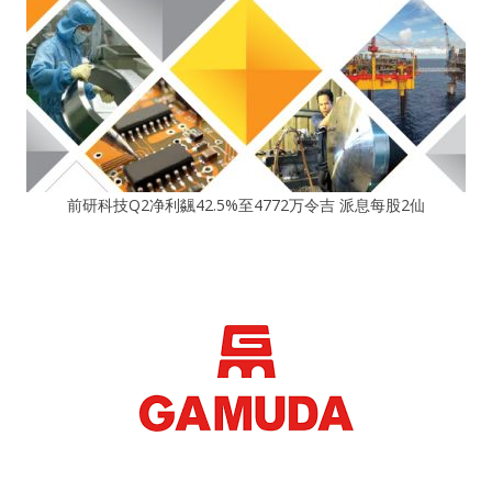
前研科技Q2净利飊42.5%至4772万令吉 派息每股2仙