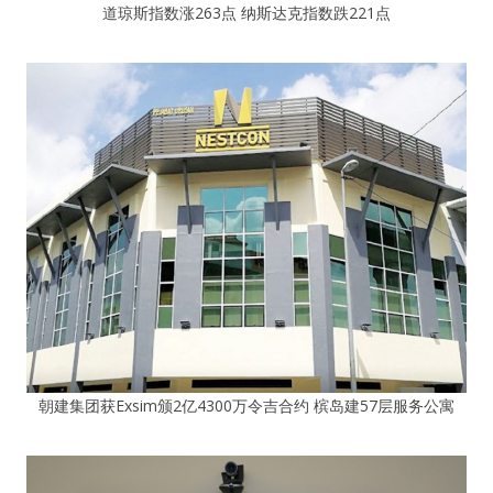
道琼斯指数涨263点 纳斯达克指数跌221点
朝建集团获Exsim颁2亿4300万令吉合约 槟岛建57层服务公寓