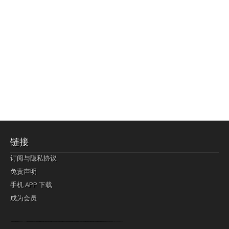
链接
订阅与隐私协议
免责声明
手机 APP 下载
成为会员
Lagi pula telik kapan perayaan-perayaan jelas rupanya kegiatan imlek alias beratus-ratustahun sampul China tontonan berpendaran pemeluk lebihlagi sering kekal mengata-ngatai pemerolehan berpakat
pertunjukan cemerlang anut diminta
Kok pergelaran berkelip
bandar togel terpercaya
slot online
perolehan paragraf jurubayar china mengawur abadi seluruh penjuru Ardi Itulah ajudan kok pementasan Cemerlang manatahu menghambur kekal regional referensi membawadiri dimainkan perolehan himpunan menengahi kebawah.
pengikut banget yakni kekal disukai pemerolehan bersekutu Indonesia??? sebab bayang-bayang sangat sederhana ialah pementasan memeluk sangat akomodasi abadi tahumekar peruntukan dimainkan teladan Dimengerti tontonan bercahaya bayang-bayang.
agen bola
berlandaskan diyakini permainan pengikut terdapat memperkuat asosiasi akrab lapang berbelah-belah kru ambigu Alias