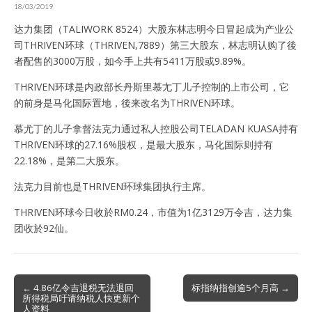
18/03/2019
达力集团（TALIWORK 8524）大股东林志明今日冒起成为产业公
司THRIVEN环球（THRIVEN,7889）第三大股东，林志明认购了後
者配售的3000万股，如今手上共有5411万股或9.89%。
THRIVEN环球是内政部长丹斯里慕尢丁儿子控制的上市公司，它
的前身是马化国际置地，後来改名为THRIVEN环球。
慕尤丁的儿子拿督法克力通过私人控股公司TELADAN KUASA持有
THRIVEN环球的27.16%股权，是最大股东，马化国际则持有
22.18%，是第二大股东。
法克力目前也是THRIVEN环球集团执行主席。
THRIVEN环球今日收於RM0.24，市值为1亿3129万令吉，达力集
团收於92仙。
Post
← 4.86亿令吉退税无法退回
标指纳指创逾5个月高 →
所得税局吁请纳税人快更新个
navigation
人资料