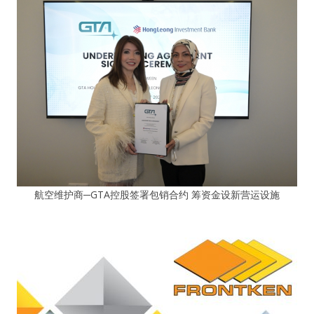
航空维护商─GTA控股签署包销合约 筹资金设新营运设施