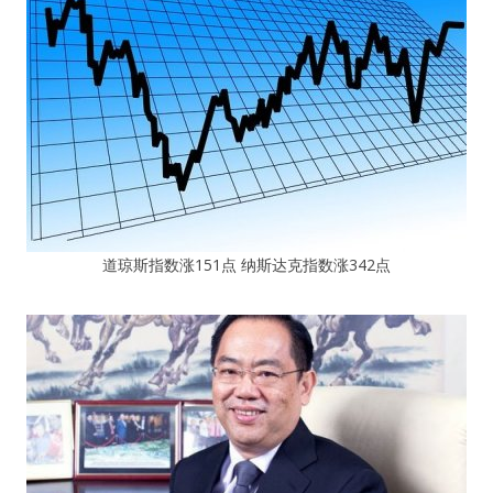
道琼斯指数涨151点 纳斯达克指数涨342点