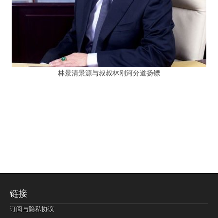
林景清景源与叔叔林刚河分道扬镖
链接
订阅与隐私协议