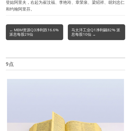
登姑阿里夫，右起为崔汶福、李艳玲、章荣泉、梁炤祥、胡刘忠仁
和约翰阿里芬。
Post
← MBM资源Q3净利跌16.6%
马太洋工业Q1净利飊82% 派
派息每股29仙
息每股10仙 →
navigation
9点