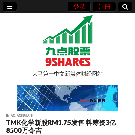
登录
注册
大马第一中文新媒体财经网站
9点股票
9点
,
9点财经天下
TMK化学新股RM1.75发售 料筹资3亿
8500万令吉