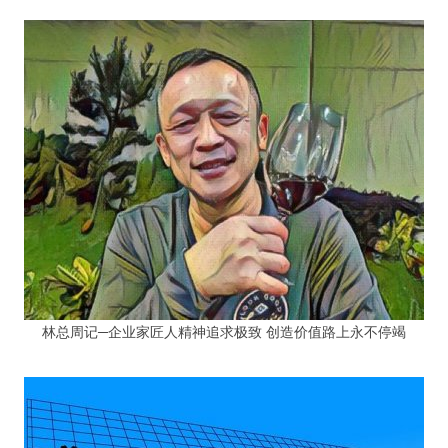
林总周记─企业家匠人精神追求极致 创造价值路上永不停竭