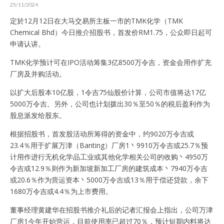
25/11/2024
定於12月12日在大马交易所主板一市的TMK化学（TMK
Chemical Bhd）今日推介招股书，首发价RM1.75，公众即日起可
申请认讲。
TMK化学预计可在IPO活动筹集3亿8500万令吉，资金会用作扩充
厂房及并购活动。
以扩大后股本10亿股，1令吉75仙股价计算，公司市值将达17亿
5000万令吉。另外，公司也计划拨出30％至50％的税后盈利作为
股息派发给股东。
根据招股书，首发股活动所筹得的资金中，约9020万令吉或
23.4％用于扩展万津（Banting）厂房1丶9910万令吉或25.7％预
计用作进行无机化学品工业或其他化学相关公司的收购丶4950万
令吉或12.9％则作为新加坡新加工厂房的建筑成本丶7940万令吉
或20.6％作为营运资本丶5000万令吉或13％用于偿还贷款，余下
1680万令吉或4.4％为上市费用。
董事经理黄建华在招股书推介礼后的记者汇报会上指出，公司万津
厂房1今年开始营运，目前使用率已超过70％，预计短期内料将达