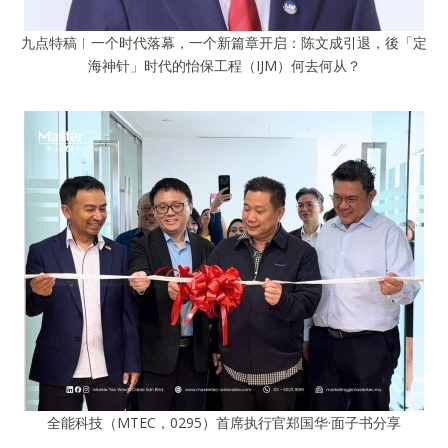
九点特稿︱一个时代落幕，一个新篇章开启：陈文成引退，後「定
海神针」时代的怡保工程（IJM）何去何从？
全能科技（MTEC，0295）首席执行官郑国华·面子书分享