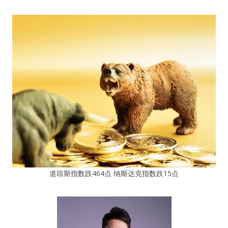
道琼斯指数跌464点 纳斯达克指数跌15点