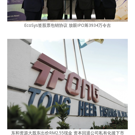
EcoSys签股票包销协议 放眼IPO筹3934万令吉
东和资源大股东出价RM2.55现金 资本回退公司私有化後下市