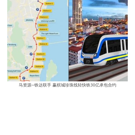
马资源─铁达联手 赢槟城珍珠线轻快铁30亿承包合约