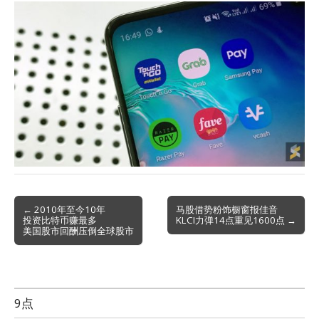
Post
← 2010年至今10年
马股借势粉饰橱窗报佳音
投资比特币赚最多
KLCI力弹14点重见1600点 →
navigation
美国股市回酬压倒全球股市
9点