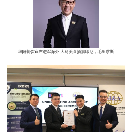
华阳餐饮宣布进军海外 大马美食插旗印尼，毛里求斯