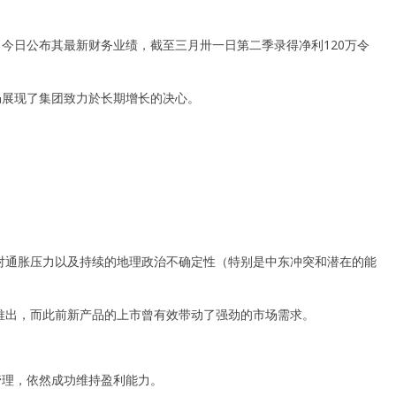
3），今日公布其最新财务业绩，截至三月卅一日第二季录得净利120万令
仍展现了集团致力於长期增长的决心。
对通胀压力以及持续的地理政治不确定性（特别是中东冲突和潜在的能
推出，而此前新产品的上市曾有效带动了强劲的市场需求。
管理，依然成功维持盈利能力。