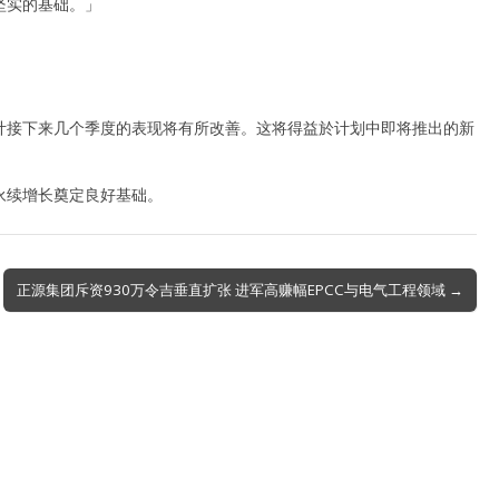
坚实的基础。」
预计接下来几个季度的表现将有所改善。这将得益於计划中即将推出的新
期永续增长奠定良好基础。
正源集团斥资930万令吉垂直扩张 进军高赚幅EPCC与电气工程领域 →