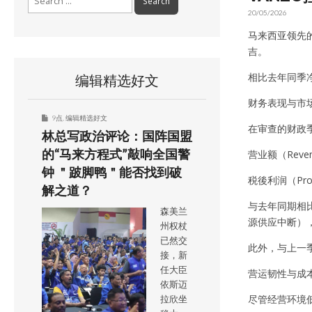
for:
20/05/2026
马来西亚领先的
吉。
相比去年同季
编辑精选好文
财务表现与市
9点
,
编辑精选好文
在审查的财政
林总写政治评论：国阵国盟
的“马来方程式”敲响全国警
营业额（Reve
钟 ＂跛脚鸭＂能否找到破
税後利润（Prof
解之道？
与去年同期相
森美兰
源供应中断）
州权杖
已然交
此外，与上一
接，新
任大臣
营运韧性与成
依斯迈
尽管经营环境
拉欣坐