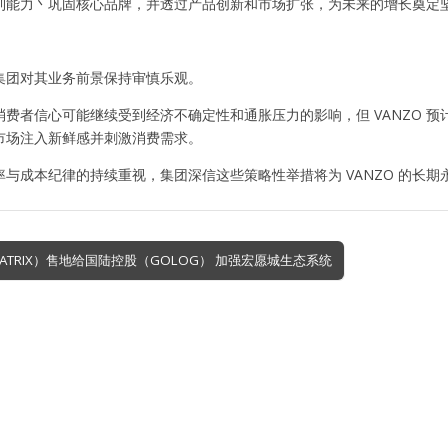
利能力丶巩固核心品牌，并透过产品创新和市场扩张，为未来的增长奠定
集团对其业务前景保持审慎乐观。
消费者信心可能继续受到经济不确定性和通胀压力的影响，但 VANZO 
市场注入新鲜感并刺激消费需求。
率与成本纪律的持续重视，集团深信这些策略性举措将为 VANZO 的长
ATRIX）售地给国陆控股（GOLOG） 加强宏愿城生态系统