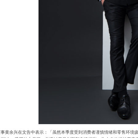
行董事黄余兴在文告中表示：「虽然本季度受到消费者谨慎情绪和零售环境疲