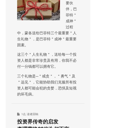
要伙
伴，巴
菲特＂
成神＂
过程
中，蒙各送给巴菲特三个最重要＂人
生礼物＂，是巴菲特＂成神＂最重要
因素。
这三个＂人生礼物＂，送给每一个投
资人都是非常珍贵及有用，你我不必
付一分钱都可以拥有它。
三个礼物是─＂戒贪＂，＂勇气＂及
＂远见＂，它能协助我们克服所有投
资人都可能会犯的贪婪，恐惧及短视
的坏毛病。
9点
,
读者回响
投资界传奇的启发