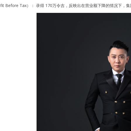
ofit Before Tax）： 录得 170万令吉，反映出在营业额下降的情