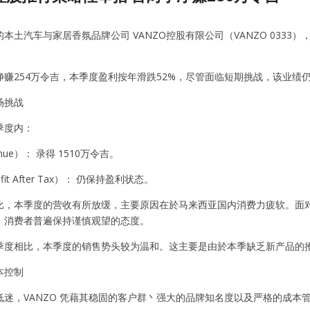
本土汽车与家居香氛品牌公司 VANZO控股有限公司（VANZO 033
净赚254万令吉，本季度盈利按年滑跌52%，尽管面临短期挑战，该业绩
场挑战
季度内：
nue）： 录得 1510万令吉。
it After Tax）： 仍保持盈利状态。
比，本季度的营收有所放缓，主要原因在於马来西亚国内消费力疲软。面
，消费者普遍保持谨慎观望的态度。
季度相比，本季度的销售势头较为温和。这主要是由於本季缺乏新产品的
本控制
低迷，VANZO 凭藉其稳固的客户群丶强大的品牌知名度以及严格的成本