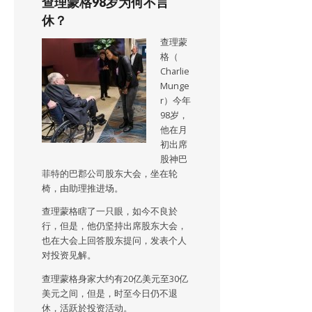
查理蒙格98岁为何不言
休？
查理蒙
格（
Charlie
Munge
r）今年
98岁，
他在月
初出席
股神巴
菲特的巴郡公司股东大会，坐在轮
椅，由助理推进场。
查理蒙格瞎了一只眼，如今不良於
行，但是，他仍坚持出席股东大会，
也在大会上回答股东提问，发表个人
对投资见解。
查理蒙格身家大约有20亿美元至30亿
美元之间，但是，时至今日仍不退
休，活跃於投资活动。