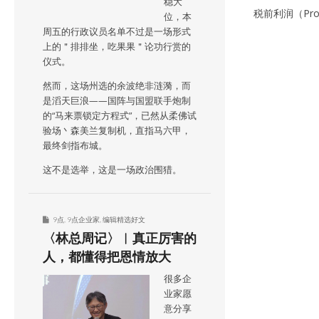
稳大
税前利润（Pr
位，本
周五的行政议员名单不过是一场形式
上的＂排排坐，吃果果＂论功行赏的
仪式。
然而，这场州选的余波绝非涟漪，而
是滔天巨浪——国阵与国盟联手炮制
的“马来票锁定方程式”，已然从柔佛试
验场丶森美兰复制机，直指马六甲，
最终剑指布城。
这不是选举，这是一场政治围猎。
9点
,
9点企业家
,
编辑精选好文
〈林总周记〉︱真正厉害的
人，都懂得把恩情放大
很多企
业家愿
意分享