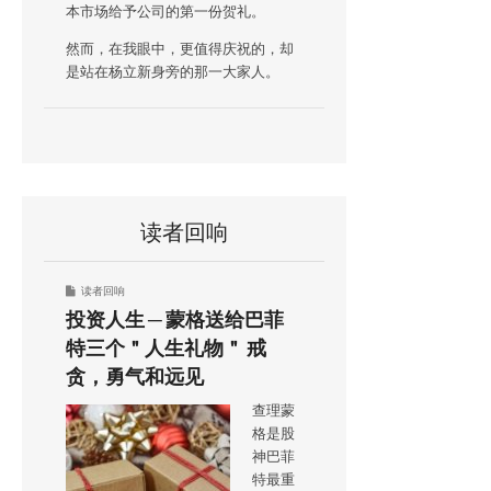
本市场给予公司的第一份贺礼。
然而，在我眼中，更值得庆祝的，却
是站在杨立新身旁的那一大家人。
读者回响
读者回响
投资人生 ─ 蒙格送给巴菲
特三个＂人生礼物＂ 戒
贪，勇气和远见
查理蒙
格是股
神巴菲
特最重