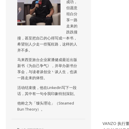
成功，
但愿意
坦白分
享一路
走来的
跌跌撞
撞，甚至把自己的心得写成一本书，
希望别人少走一些冤枉路，这样的人
并不多。
马来西亚旅台企业家潘健成最近出版
新书《为自己争气》，并举办新书分
享会，与读者谈创业丶谈人生，也谈
一路走来的体悟。
活动结束後，他在LinkedIn写下一段
话，其中有一句令我印象特别深刻。
他称之为「馒头理论」（Steamed
Bun Theory）。
VANZO 执