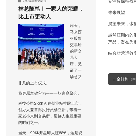
专注於保持盈
9点
,
编辑精选好文
林总随笔︱一家人的荣耀，
未来展望
比上市更动人
展望未来，该
昨天，
马来西
虽然短期内的
亚股票
产品，旨在为
交易所
的新交
结合对营运效
易大
厅，见
证了一
Post
场意义
← 金群利（M
非凡的上市仪式。
navigation
我更愿意称它为——一场家庭聚会。
科技公司SRKK AI在创业板挂牌上市，
创办人兼首席执行员杨立新，带着一
家老小来到交易所，迎接人生最重要
的时刻之一。
当天，SRKK开盘即大涨88%，这是资