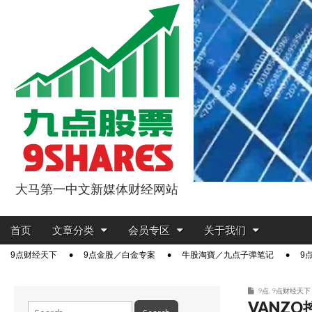
大马第一中文新媒体财经网站
9点股票
Main
Skip
首页
文章分类
会员专区
关于我们
menu
to
Sub
9点财经天下
9点金股／白金专案
牛股淘寶／九点子弹笔记
9
content
menu
9点
,
9点财经天下
VANZ
Search