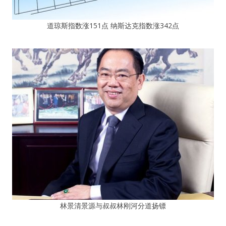
道琼斯指数涨151点 纳斯达克指数涨342点
林景清景源与叔叔林刚河分道扬镖