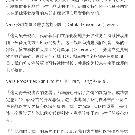
价格提供兼具品质与生活品味的住宅，进而支持年轻一代马来西亚
人在柔佛蓬勃发展的东部走廊实现安居置业的梦想。
Varia公司董事经理拿督刘明新（Datuk Benson Lau）表示：
「这两项合资项目代表着我们在深化房地产开发业务丶持续推动集
团业务多元化方面所做的努力。这一战略举措是我们宏观目标的一
部分，旨在积极扩大集团的订单库（Orderbook），并建立更具韧
性的收益基础。透过参与布城 TOD 和马西住宅枢纽等高价值项
目，我们将专注於驱动可持续性增长，并最终为股东带来更优厚的
长期价值。」
Varia Properties Sdn Bhd 执行长 Tracy Tang 补充道：
「这两份合资协议的签署，为华丽达开启了关键的新篇章。成功锁
定总计12.5亿令吉的开发总值，进一步巩固了我们在马来西亚两个
最具战略意义之核心区域的版图。我们对布城 TOD 的愿景，是打
造一个透过无与伦比的交通便利性丶完美连接工作与生活的核心地
带。」
「与此同时，我们的马西项目也展现了我们为当地社区提供可持续