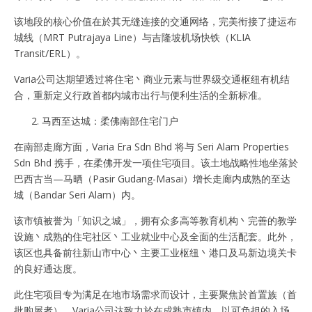
该地段的核心价值在於其无缝连接的交通网络，完美衔接了捷运布
城线（MRT Putrajaya Line）与吉隆坡机场快铁（KLIA
Transit/ERL）。
Varia公司达期望透过将住宅丶商业元素与世界级交通枢纽有机结
合，重新定义行政首都内城市出行与便利生活的全新标准。
马西至达城：柔佛南部住宅门户
在南部走廊方面，Varia Era Sdn Bhd 将与 Seri Alam Properties
Sdn Bhd 携手，在柔佛开发一项住宅项目。该土地战略性地坐落於
巴西古当—马晒（Pasir Gudang-Masai）增长走廊内成熟的至达
城（Bandar Seri Alam）内。
该市镇被誉为「知识之城」，拥有众多高等教育机构丶完善的教学
设施丶成熟的住宅社区丶工业就业中心及全面的生活配套。此外，
该区也具备前往新山市中心丶主要工业枢纽丶港口及马新边境关卡
的良好通达度。
此住宅项目专为满足在地市场需求而设计，主要聚焦於首置族（首
批购屋者）。Varia公司达致力於在成熟市镇内，以可负担的入场