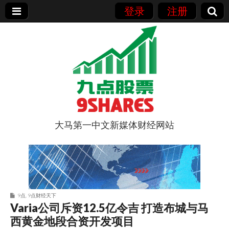
登录
注册
大马第一中文新媒体财经网站
9点股票
9点
,
9点财经天下
Varia公司斥资12.5亿令吉 打造布城与马
西黄金地段合资开发项目