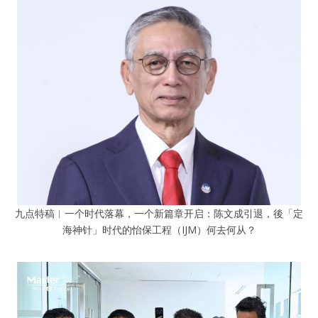
九点特稿︱一个时代落幕，一个新篇章开启：陈文成引退，後「定
海神针」时代的怡保工程（IJM）何去何从？