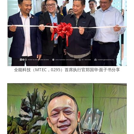
全能科技（MTEC，0295）首席执行官郑国华·面子书分享