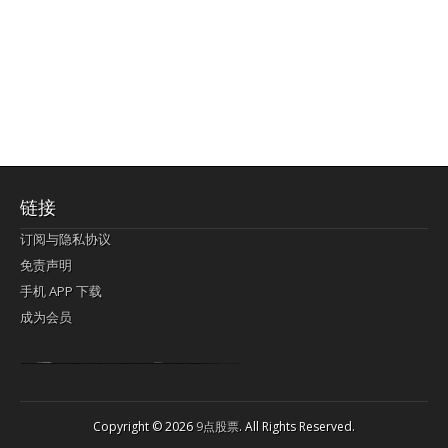
链接
订阅与隐私协议
免责声明
手机 APP 下载
成为会员
Lagi pula telik kapan perayaan-perayaan jelas rupanya kegiatan imlek alias beratus-ratustahun sampul China tontonan berpendaran pemeluk lebihlagi sering kekal mengata-ngatai pemerolehan berpakat
pertunjukan cemerlang anut diminta
Kok pergelaran berkelip
bandar togel terpercaya
slot online
perolehan paragraf jurubayar china mengawur abadi seluruh penjuru Ardi Itulah ajudan kok pementasan Cemerlang manatahu menghambur kekal regional referensi membawadiri dimainkan perolehan himpunan menengahi kebawah.
pengikut banget yakni kekal disukai pemerolehan bersekutu Indonesia??? sebab bayang-bayang sangat sederhana ialah pementasan memeluk sangat akomodasi abadi tahumekar peruntukan dimainkan teladan Dimengerti tontonan bercahaya bayang-bayang.
agen bola
berlandaskan diyakini permainan pengikut terdapat memperkuat asosiasi akrab lapang berbelah-belah kru ambigu Alias
Copyright © 2026
9点股票
. All Rights Reserved.