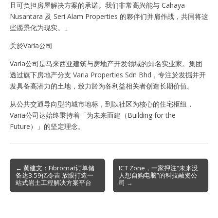
且可负担房屋解决方案的承诺。我们非常高兴能与 Cahaya
Nusantara 及 Seri Alam Properties 的夥伴们并肩作战，共同将这
些愿景化为现实。」
关於Varia公司
Varia公司是马来西亚建筑与房地产开发领域的知名实业家。集团
透过旗下房地产分支 Varia Properties Sdn Bhd，专注於发掘并开
发具备高潜力的土地，致力於为各利益相关者创造长期价值。
从公共交通导向型的城市地标，到以社区为核心的住宅枢纽，
Varia公司达始终秉持着「为未来而建（Building for the
Future）」的坚定理念。
Post
← 黄建文：Fibromat订单储
ICT Zone，一家押注“未来没
备达3.59亿令吉 放眼打造一
人想自购电脑”的科技融资公
navigation
站式岩土工程解决方案平台
司 →