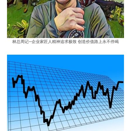
林总周记─企业家匠人精神追求极致 创造价值路上永不停竭