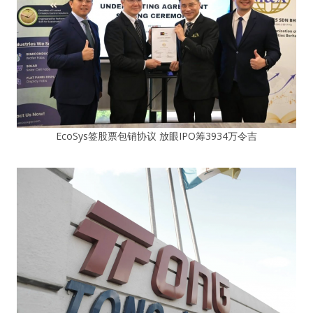
EcoSys签股票包销协议 放眼IPO筹3934万令吉