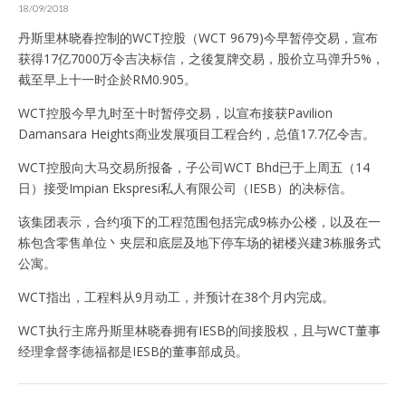
18/09/2018
丹斯里林晓春控制的WCT控股（WCT 9679)今早暂停交易，宣布
获得17亿7000万令吉决标信，之後复牌交易，股价立马弹升5%，
截至早上十一时企於RM0.905。
WCT控股今早九时至十时暂停交易，以宣布接获Pavilion
Damansara Heights商业发展项目工程合约，总值17.7亿令吉。
WCT控股向大马交易所报备，子公司WCT Bhd已于上周五（14
日）接受Impian Ekspresi私人有限公司（IESB）的决标信。
该集团表示，合约项下的工程范围包括完成9栋办公楼，以及在一
栋包含零售单位丶夹层和底层及地下停车场的裙楼兴建3栋服务式
公寓。
WCT指出，工程料从9月动工，并预计在38个月内完成。
WCT执行主席丹斯里林晓春拥有IESB的间接股权，且与WCT董事
经理拿督李德福都是IESB的董事部成员。