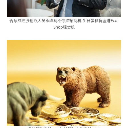
合顺成控股创办人吴承璋马不停蹄拓商机 生日蛋糕盲盒进Eco-
Shop现契机