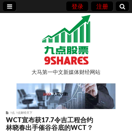
登录
注册
大马第一中文新媒体财经网站
9点股票
9点
,
9点财经天下
WCT宣布获17.7令吉工程合约
林晓春出手催谷谷底的WCT？