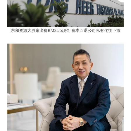
东和资源大股东出价RM2.55现金 资本回退公司私有化後下市