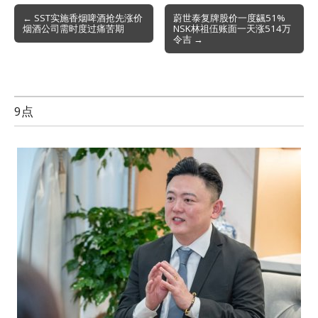
Post
← SST实施香烟啤酒抢先涨价
蔚世泰复牌股价一度飊51%
烟酒公司需时度过痛苦期
NSK林祖伍账面一天涨514万
navigation
令吉 →
9点