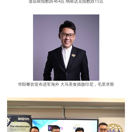
道琼斯指数跌464点 纳斯达克指数跌15点
华阳餐饮宣布进军海外 大马美食插旗印尼，毛里求斯