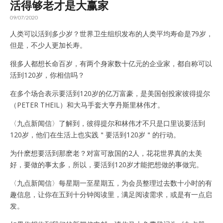
活得够老才是大赢家
09/07/2020
人类可以活到多少岁？世界卫生组织发布的人类平均寿命是79岁，
但是，不少人更加长寿。
很多人都想长命百岁，有两个身家数十亿元的企业家，都自称可以
活到120岁，你相信吗？
在多个场合表示要活到120岁的亿万富豪，是美国创投家彼得提尔
（PETER THEIL）和大马手套大亨丹斯里林伟才。
〈九点新闻信〉了解到，彼得提尔和林伟才不只是口里说要活到
120岁，他们在生活上也实践＂要活到120岁＂的行动。
为什麽想要活到那麽老？对富可敌国的2人，花花世界真的太美
好，要做的事太多，所以，要活到120岁才能把想做的事做完。
〈九点新闻信〉每星期一至星期五，为会员整理过去数十小时的有
趣信息，让你在五到十分钟阅读里，满足阅读需求，或是有一点启
发。