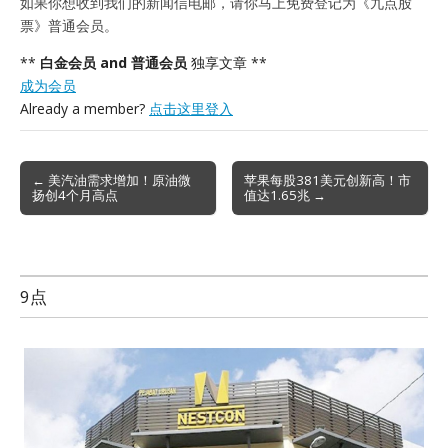
如果你想收到我们的新闻信电邮，请你马上免费登记为《九点股
票》普通会员。
**
白金会员 and 普通会员
独享文章 **
成为会员
Already a member?
点击这里登入
Post
← 美汽油需求增加！原油微
苹果每股381美元创新高！市
扬创4个月高点
值达1.65兆 →
navigation
9点