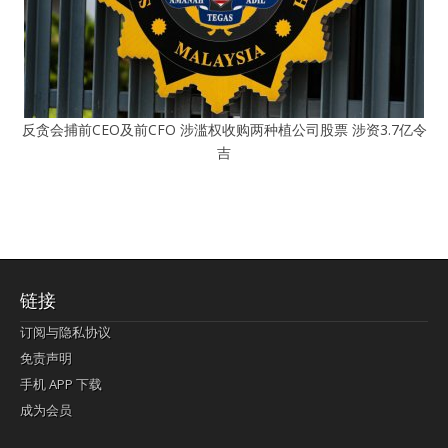
反贪会捕前CEO及前CFO 涉滥权收购两种植公司股票 涉资3.7亿令
吉
链接
订阅与隐私协议
免责声明
手机 APP 下载
成为会员