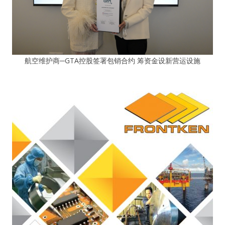
航空维护商─GTA控股签署包销合约 筹资金设新营运设施