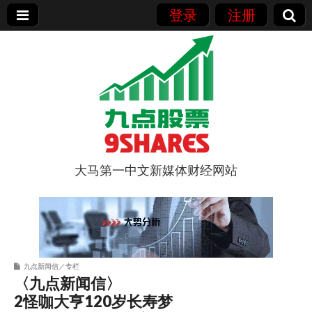
登录
注册
大马第一中文新媒体财经网站
9点股票
九点新闻信／专栏
〈九点新闻信〉
2怪咖大亨120岁长寿梦