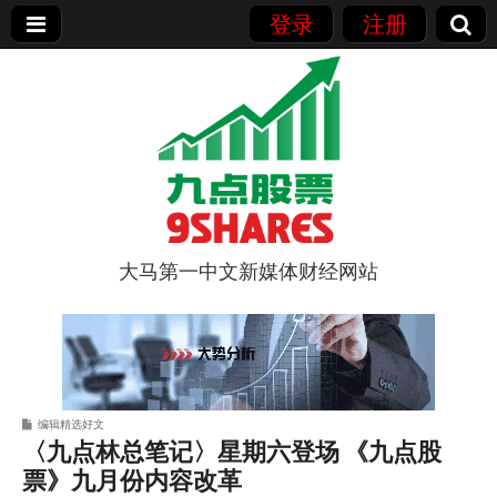
登录
注册
大马第一中文新媒体财经网站
9点股票
编辑精选好文
〈九点林总笔记〉星期六登场 《九点股
票》九月份内容改革