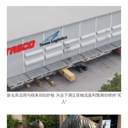
新仓库启用与税务回扣护航 兴业下调泛亚物流盈利预测但维持“买
入”