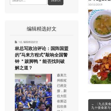
for:
10/11/2019
编辑精选好文
9点
,
编辑精选好文
林总写政治评论：国阵国盟
的“马来方程式”敲响全国警
钟 ＂跛脚鸭＂能否找到破
解之道？
森美兰
州权杖
已然交
接，新
任大臣
依斯迈
Post
← 〈九点美
拉欣坐
九十後食家与
navigation