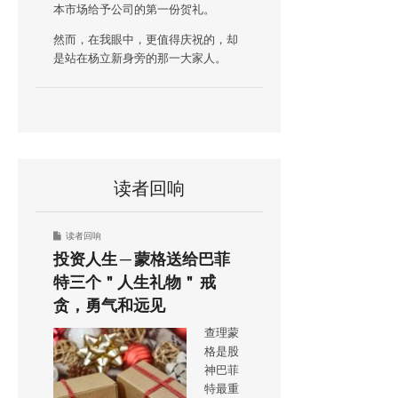
本市场给予公司的第一份贺礼。
然而，在我眼中，更值得庆祝的，却
是站在杨立新身旁的那一大家人。
读者回响
读者回响
投资人生 ─ 蒙格送给巴菲
特三个＂人生礼物＂ 戒
贪，勇气和远见
查理蒙
格是股
神巴菲
特最重