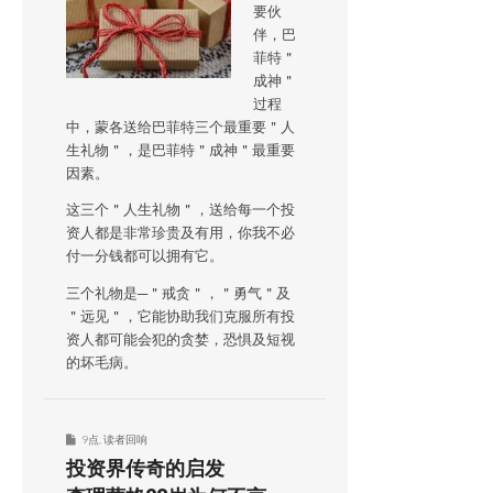
要伙
伴，巴
菲特＂
成神＂
过程
中，蒙各送给巴菲特三个最重要＂人
生礼物＂，是巴菲特＂成神＂最重要
因素。
这三个＂人生礼物＂，送给每一个投
资人都是非常珍贵及有用，你我不必
付一分钱都可以拥有它。
三个礼物是─＂戒贪＂，＂勇气＂及
＂远见＂，它能协助我们克服所有投
资人都可能会犯的贪婪，恐惧及短视
的坏毛病。
9点
,
读者回响
投资界传奇的启发