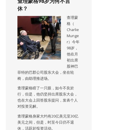
查理蒙格98岁为何不言
休？
查理蒙
格（
Charlie
Munge
r）今年
98岁，
他在月
初出席
股神巴
菲特的巴郡公司股东大会，坐在轮
椅，由助理推进场。
查理蒙格瞎了一只眼，如今不良於
行，但是，他仍坚持出席股东大会，
也在大会上回答股东提问，发表个人
对投资见解。
查理蒙格身家大约有20亿美元至30亿
美元之间，但是，时至今日仍不退
休，活跃於投资活动。