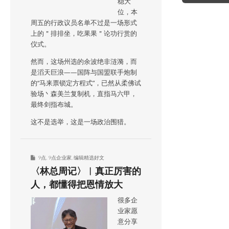
稳大
位，本
周五的行政议员名单不过是一场形式
上的＂排排坐，吃果果＂论功行赏的
仪式。
然而，这场州选的余波绝非涟漪，而
是滔天巨浪——国阵与国盟联手炮制
的“马来票锁定方程式”，已然从柔佛试
验场丶森美兰复制机，直指马六甲，
最终剑指布城。
这不是选举，这是一场政治围猎。
9点
,
9点企业家
,
编辑精选好文
〈林总周记〉︱真正厉害的
人，都懂得把恩情放大
很多企
业家愿
意分享