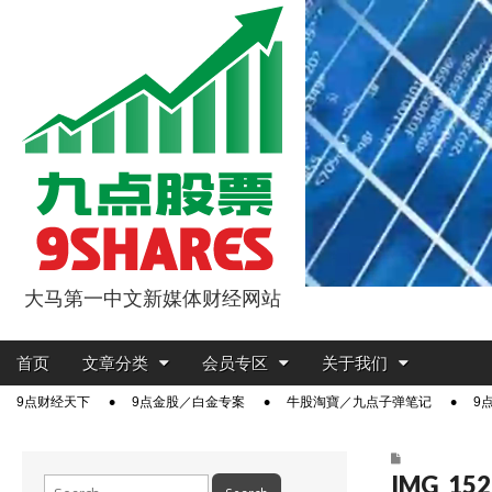
大马第一中文新媒体财经网站
9点股票
Main
Skip
首页
文章分类
会员专区
关于我们
menu
to
Sub
9点财经天下
9点金股／白金专案
牛股淘寶／九点子弹笔记
9
content
menu
IMG_152
Search