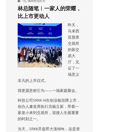
9点
,
编辑精选好文
林总随笔︱一家人的荣耀，
比上市更动人
昨天，
马来西
亚股票
交易所
的新交
易大
厅，见
证了一
场意义
非凡的上市仪式。
我更愿意称它为——一场家庭聚会。
科技公司SRKK AI在创业板挂牌上市，
创办人兼首席执行员杨立新，带着一
家老小来到交易所，迎接人生最重要
的时刻之一。
当天，SRKK开盘即大涨88%，这是资