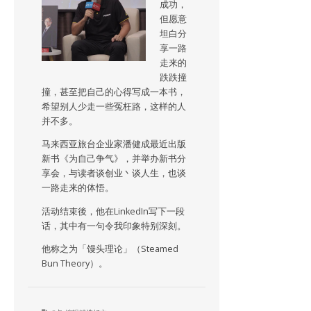
成功，
但愿意
坦白分
享一路
走来的
跌跌撞
撞，甚至把自己的心得写成一本书，
希望别人少走一些冤枉路，这样的人
并不多。
马来西亚旅台企业家潘健成最近出版
新书《为自己争气》，并举办新书分
享会，与读者谈创业丶谈人生，也谈
一路走来的体悟。
活动结束後，他在LinkedIn写下一段
话，其中有一句令我印象特别深刻。
他称之为「馒头理论」（Steamed
Bun Theory）。