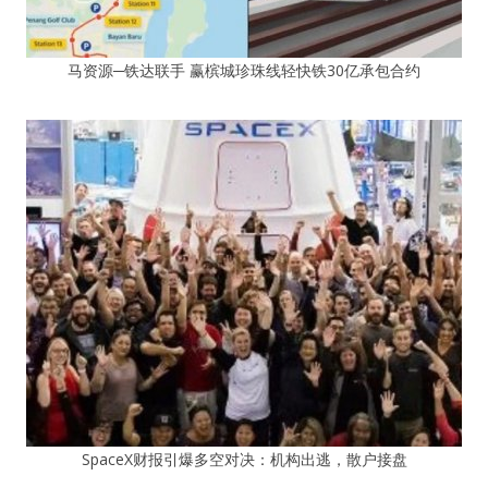
马资源─铁达联手 赢槟城珍珠线轻快铁30亿承包合约
SpaceX财报引爆多空对决：机构出逃，散户接盘