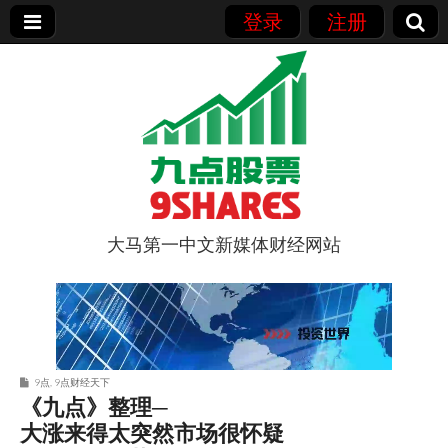
登录
注册
大马第一中文新媒体财经网站
9点股票
9点
,
9点财经天下
《九点》整理─
大涨来得太突然市场很怀疑