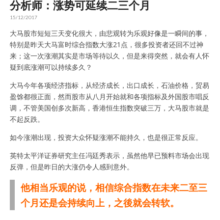
分析师：涨势可延续二三个月
15/12/2017
大马股市短短三天变化很大，由悲观转为乐观好像是一瞬间的事，
特别是昨天大马富时综合指数大涨21点，很多投资者还回不过神
来；这一次涨潮其实是市场等待以久，但是来得突然，就会有人怀
疑到底涨潮可以持续多久？
大马今年各项经济指标，从经济成长，出口成长，石油价格，贸易
盈馀都很正面，然而股市从八月开始就和各项指标及外国股市唱反
调，不管美国创多次新高，香港恒生指数突破三万，大马股市就是
不起反跌。
如今涨潮出现，投资大众怀疑涨潮不能持久，也是很正常反应。
英特太平洋证券研究主任冯廷秀表示，虽然他早已预料市场会出现
反弹，但是昨日的大涨仍令人感到意外。
他相当乐观的说，相信综合指数在未来二至三
个月还是会持续向上，之後就会转软。