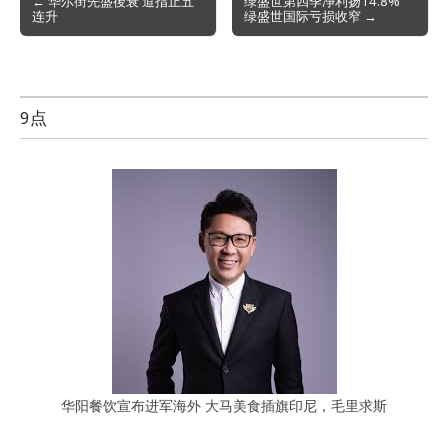
← 华尔街先盛後衰 道指止五
绿盛世第四季净利扬14.8%
连升
绿盛世国际亏损收窄 →
navigation
9点
华阳餐饮宣布进军海外 大马美食插旗印尼，毛里求斯