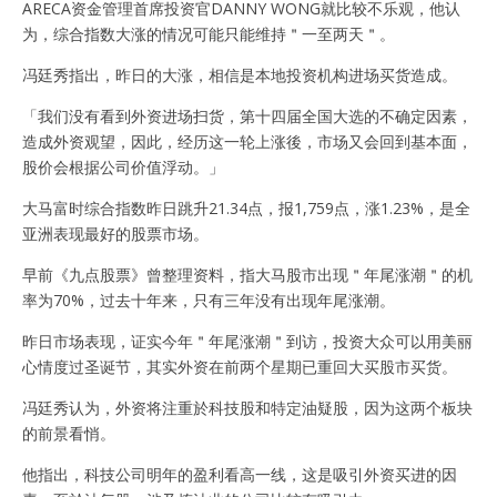
ARECA资金管理首席投资官DANNY WONG就比较不乐观，他认
为，综合指数大涨的情况可能只能维持＂一至两天＂。
冯廷秀指出，昨日的大涨，相信是本地投资机构进场买货造成。
「我们没有看到外资进场扫货，第十四届全国大选的不确定因素，
造成外资观望，因此，经历这一轮上涨後，市场又会回到基本面，
股价会根据公司价值浮动。」
大马富时综合指数昨日跳升21.34点，报1,759点，涨1.23%，是全
亚洲表现最好的股票市场。
早前《九点股票》曾整理资料，指大马股市出现＂年尾涨潮＂的机
率为70%，过去十年来，只有三年没有出现年尾涨潮。
昨日市场表现，证实今年＂年尾涨潮＂到访，投资大众可以用美丽
心情度过圣诞节，其实外资在前两个星期已重回大买股市买货。
冯廷秀认为，外资将注重於科技股和特定油疑股，因为这两个板块
的前景看悄。
他指出，科技公司明年的盈利看高一线，这是吸引外资买进的因