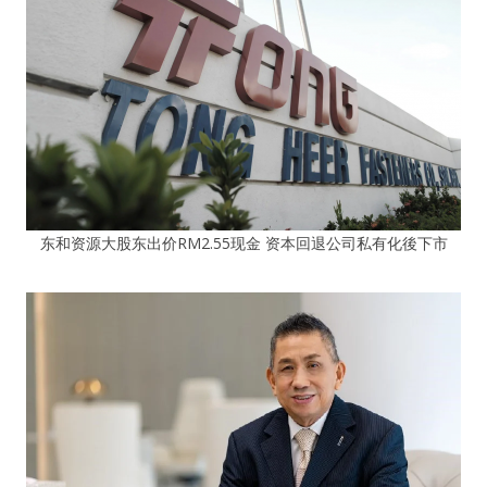
东和资源大股东出价RM2.55现金 资本回退公司私有化後下市