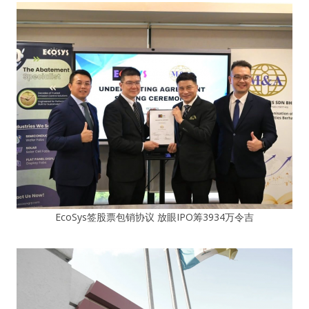
EcoSys签股票包销协议 放眼IPO筹3934万令吉