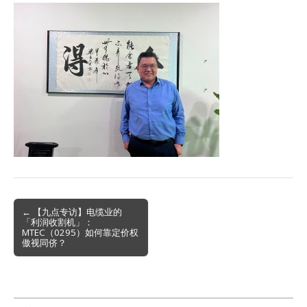
Post
← 【九点专访】电缆业的
「利润收割机」：
navigation
MTEC（0295）如何靠定价权
傲视同侪？