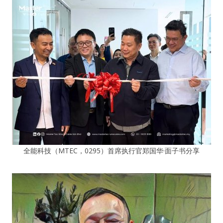
全能科技（MTEC，0295）首席执行官郑国华·面子书分享