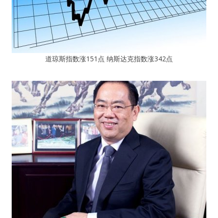
道琼斯指数涨151点 纳斯达克指数涨342点