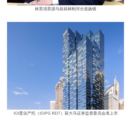
林景清景源与叔叔林刚河分道扬镖
IOI置业产托（IOIPG REIT）获大马证券监督委员会准上市