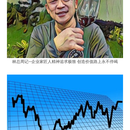
林总周记─企业家匠人精神追求极致 创造价值路上永不停竭