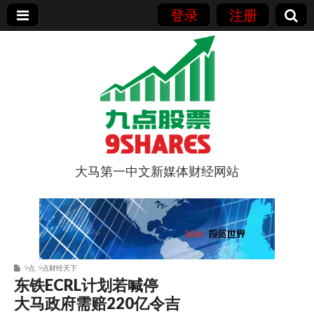
登录
注册
大马第一中文新媒体财经网站
9点股票
9点
,
9点财经天下
东铁ECRL计划若喊停
大马政府需赔220亿令吉