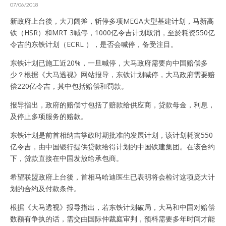
07/06/2018
新政府上台後，大刀阔斧，斩停多项MEGA大型基建计划，马新高
铁（HSR）和MRT 3喊停，1000亿令吉计划取消，至於耗资550亿
令吉的东铁计划（ECRL ），是否会喊停，备受注目。
东铁计划已施工近20%，一旦喊停，大马政府需要向中国赔偿多
少？根据《大马透视》网站报导，东铁计划喊停，大马政府需要赔
偿220亿令吉，其中包括赔偿和罚款。
报导指出，政府的赔偿寸包括了赔款给供应商，贷款母金，利息，
及停止多项服务的赔款。
东铁计划是前首相纳吉掌政时期批准的发展计划，该计划耗资550
亿令吉，由中国银行提供贷款给得计划的中国铁建集团。在该合约
下，贷款直接在中国发放给承包商。
希望联盟政府上台後，首相马哈迪医生已表明将会检讨这项庞大计
划的合约及付款条件。
根据《大马透视》报导指出，若东铁计划破局，大马和中国对赔偿
数额有争执的话，需交由国际仲裁庭审判，预料需要多年时间才能