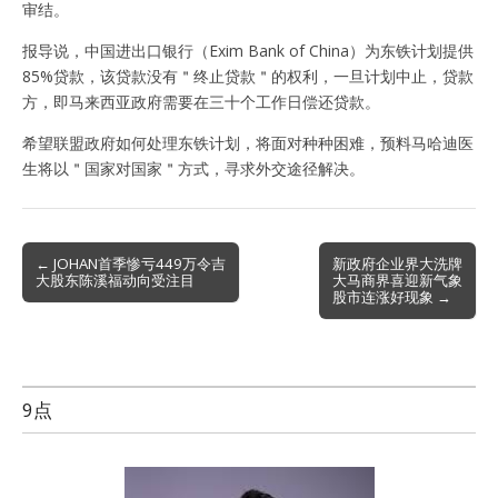
审结。
报导说，中国进出口银行（Exim Bank of China）为东铁计划提供
85%贷款，该贷款没有＂终止贷款＂的权利，一旦计划中止，贷款
方，即马来西亚政府需要在三十个工作日偿还贷款。
希望联盟政府如何处理东铁计划，将面对种种困难，预料马哈迪医
生将以＂国家对国家＂方式，寻求外交途径解决。
Post
← JOHAN首季惨亏449万令吉
新政府企业界大洗牌
大股东陈溪福动向受注目
大马商界喜迎新气象
navigation
股市连涨好现象 →
9点