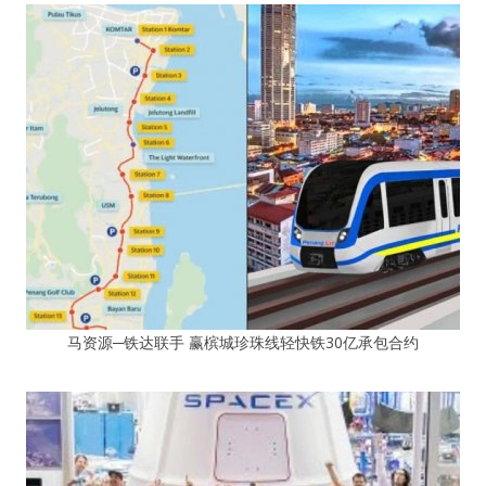
马资源─铁达联手 赢槟城珍珠线轻快铁30亿承包合约