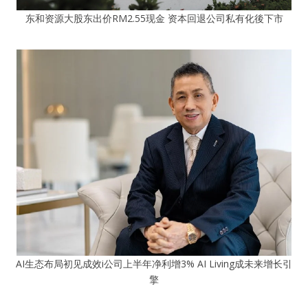
东和资源大股东出价RM2.55现金 资本回退公司私有化後下市
AI生态布局初见成效i公司上半年净利增3% AI Living成未来增长引
擎