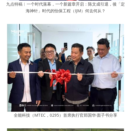
九点特稿︱一个时代落幕，一个新篇章开启：陈文成引退，後「定
海神针」时代的怡保工程（IJM）何去何从？
全能科技（MTEC，0295）首席执行官郑国华·面子书分享