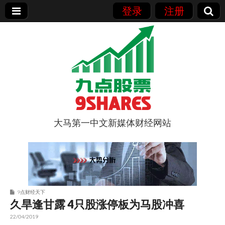
登录
注册
大马第一中文新媒体财经网站
9点股票
9点财经天下
久旱逢甘露 4只股涨停板为马股冲喜
22/04/2019