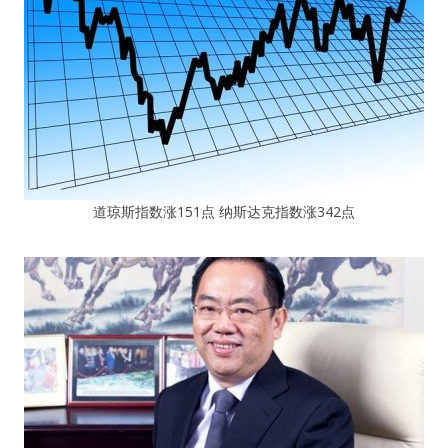
道琼斯指数涨151点 纳斯达克指数涨342点