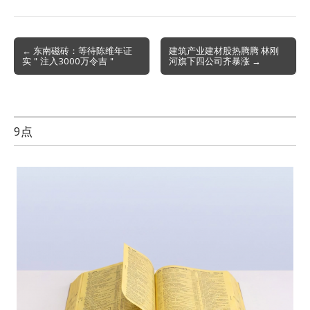
Post
← 东南磁砖：等待陈维年证
建筑产业建材股热腾腾 林刚
实＂注入3000万令吉＂
河旗下四公司齐暴涨 →
navigation
9点