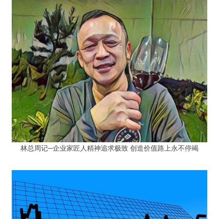
林总周记─企业家匠人精神追求极致 创造价值路上永不停竭