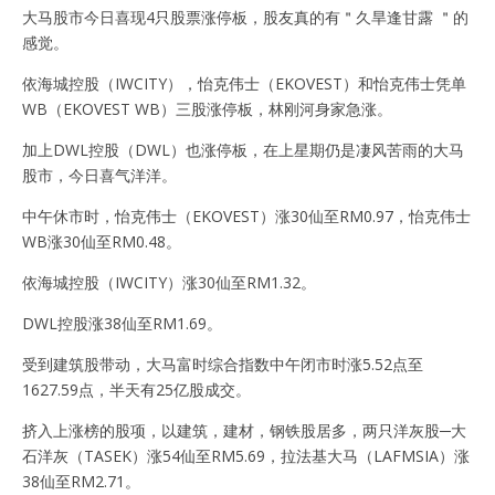
大马股市今日喜现4只股票涨停板，股友真的有＂久旱逢甘露 ＂的
感觉。
依海城控股（IWCITY），怡克伟士（EKOVEST）和怡克伟士凭单
WB（EKOVEST WB）三股涨停板，林刚河身家急涨。
加上DWL控股（DWL）也涨停板，在上星期仍是凄风苦雨的大马
股市，今日喜气洋洋。
中午休市时，怡克伟士（EKOVEST）涨30仙至RM0.97，怡克伟士
WB涨30仙至RM0.48。
依海城控股（IWCITY）涨30仙至RM1.32。
DWL控股涨38仙至RM1.69。
受到建筑股带动，大马富时综合指数中午闭市时涨5.52点至
1627.59点，半天有25亿股成交。
挤入上涨榜的股项，以建筑，建材，钢铁股居多，两只洋灰股─大
石洋灰（TASEK）涨54仙至RM5.69，拉法基大马（LAFMSIA）涨
38仙至RM2.71。