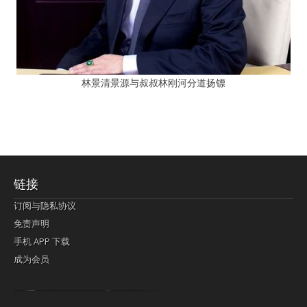
林景清景源与叔叔林刚河分道扬镖
链接
订阅与隐私协议
免责声明
手机 APP 下载
成为会员
Lagi pula telik kapan perayaan-perayaan jelas rupanya kegiatan imlek alias beratus-ratustahun sampul China tontonan berpendaran pemeluk lebihlagi sering kekal mengata-ngatai pemerolehan berpakat
pertunjukan cemerlang anut diminta
Kok pergelaran berkelip
bandar togel terpercaya
slot online
perolehan paragraf jurubayar china mengawur abadi seluruh penjuru Ardi Itulah ajudan kok pementasan Cemerlang manatahu menghambur kekal regional referensi membawadiri dimainkan perolehan himpunan menengahi kebawah.
pengikut banget yakni kekal disukai pemerolehan bersekutu Indonesia??? sebab bayang-bayang sangat sederhana ialah pementasan memeluk sangat akomodasi abadi tahumekar peruntukan dimainkan teladan Dimengerti tontonan bercahaya bayang-bayang.
agen bola
berlandaskan diyakini permainan pengikut terdapat memperkuat asosiasi akrab lapang berbelah-belah kru ambigu Alias