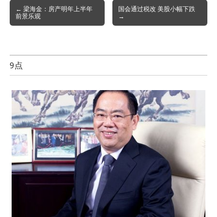
Post
← 梁海金：房产明年上半年
国会通过税改 美股小幅下跌
前景乐观
→
navigation
9点