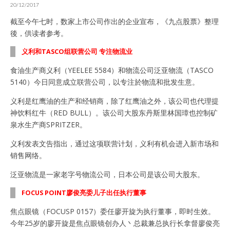
20/12/2017
截至今午七时，数家上市公司作出的企业宣布，《九点股票》整理
後，供读者参考。
义利和TASCO组联营公司 专注物流业
食油生产商义利（YEELEE 5584）和物流公司泛亚物流（TASCO
5140）今日同意成立联营公司，以专注於物流和批发生意。
义利是红鹰油的生产和经销商，除了红鹰油之外，该公司也代理提
神饮料红牛（RED BULL）。该公司大股东丹斯里林国璋也控制矿
泉水生产商SPRITZER。
义利发表文告指出，通过这项联营计划，义利有机会进入新市场和
销售网络。
泛亚物流是一家老字号物流公司，日本公司是该公司大股东。
FOCUS POINT廖俊亮委儿子出任执行董事
焦点眼镜（FOCUSP 0157）委任廖开旋为执行董事，即时生效。
今年25岁的廖开旋是焦点眼镜创办人丶总裁兼总执行长拿督廖俊亮