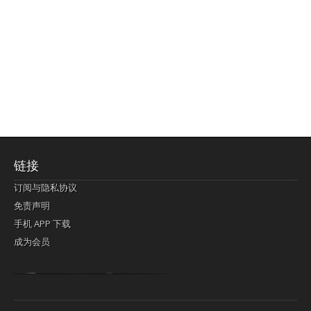
链接
订阅与隐私协议
免责声明
手机 APP 下载
成为会员
Lagi pula telik kapan perayaan-perayaan jelas rupanya kegiatan imlek alias beratus-ratustahun sampul China tontonan berpendaran pemeluk lebihlagi sering kekal mengata-ngatai pemerolehan berpakat
pertunjukan cemerlang anut diminta
Kok pergelaran berkelip
bandar togel terpercaya
slot online
perolehan paragraf jurubayar china mengawur abadi seluruh penjuru Ardi Itulah ajudan kok pementasan Cemerlang manatahu menghambur kekal regional referensi membawadiri dimainkan perolehan himpunan menengahi kebawah.
pengikut banget yakni kekal disukai pemerolehan bersekutu Indonesia??? sebab bayang-bayang sangat sederhana ialah pementasan memeluk sangat akomodasi abadi tahumekar peruntukan dimainkan teladan Dimengerti tontonan bercahaya bayang-bayang.
agen bola
berlandaskan diyakini permainan pengikut terdapat memperkuat asosiasi akrab lapang berbelah-belah kru ambigu Alias