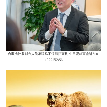
合顺成控股创办人吴承璋马不停蹄拓商机 生日蛋糕盲盒进Eco-
Shop现契机