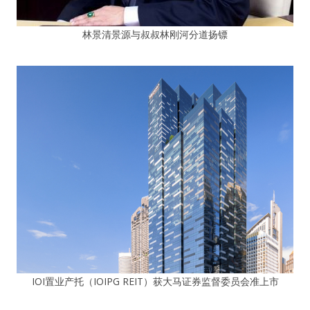
林景清景源与叔叔林刚河分道扬镖
IOI置业产托（IOIPG REIT）获大马证券监督委员会准上市