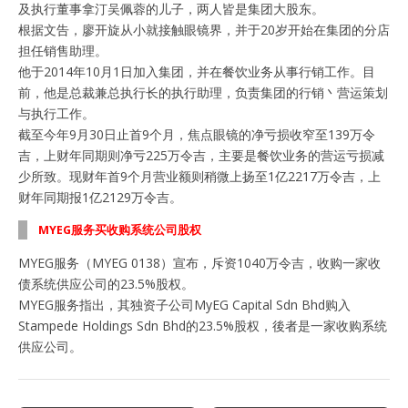
及执行董事拿汀吴佩蓉的儿子，两人皆是集团大股东。
根据文告，廖开旋从小就接触眼镜界，并于20岁开始在集团的分店
担任销售助理。
他于2014年10月1日加入集团，并在餐饮业务从事行销工作。目
前，他是总裁兼总执行长的执行助理，负责集团的行销丶营运策划
与执行工作。
截至今年9月30日止首9个月，焦点眼镜的净亏损收窄至139万令
吉，上财年同期则净亏225万令吉，主要是餐饮业务的营运亏损减
少所致。现财年首9个月营业额则稍微上扬至1亿2217万令吉，上
财年同期报1亿2129万令吉。
MYEG服务买收购系统公司股权
MYEG服务（MYEG 0138）宣布，斥资1040万令吉，收购一家收
债系统供应公司的23.5%股权。
MYEG服务指出，其独资子公司MyEG Capital Sdn Bhd购入
Stampede Holdings Sdn Bhd的23.5%股权，後者是一家收购系统
供应公司。