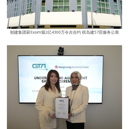
朝建集团获Exsim颁2亿4300万令吉合约 槟岛建57层服务公寓