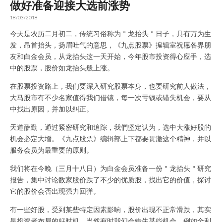
做好准备迎接大选前涨势
18/03/2018
今天是农历二月初二，传统习俗称为＂龙抬头＂日子，具有万为生
发，昂首抬头，扬眉吐气的意思，《九点股票》揙辑室祝愿各界朋
友和白金会员，从龙抬头这一天开始，今年股市投资得心应手，选
中的股票，股价如龙抬头般上涨。
在股票投资路上，我们要深入研究股票本身，也要研究前人做法，
大马股市有不少名家值得我们借镜，每一次亏钱或错失机会，要从
中找出原因，并加以纠正。
天道酬勤，通过紧密研究和追踪，我們坚定认为，选中大涨好股的
机会必定大增。《九点股票》编辑部上下都要贯澈这个精神，并以
服务会员为最重要的原则。
我们将在今晚（三月十八日）为白金会员准备一份＂龙抬头＂研究
报告，集中讨论数家股价跌了不少的优质股，找出它的价值，探讨
它的股价会否出现强力回弹。
有一些好股，受到某些特定因素影响，股价出现不正常滑跌，其实
是投资者布局的好时机。当然有时我们会错失某些机会，例如全利