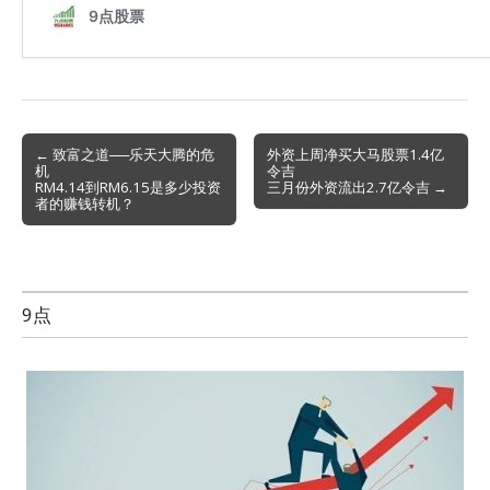
Post
← 致富之道──乐天大腾的危
外资上周净买大马股票1.4亿
机
令吉
navigation
RM4.14到RM6.15是多少投资
三月份外资流出2.7亿令吉 →
者的赚钱转机？
9点