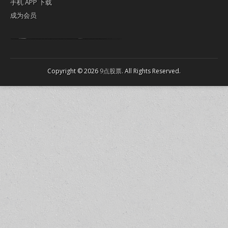
手机 APP 下载
成为会员
Lagi pula telik kapan perayaan-perayaan jelas rupanya kegiatan imlek alias beratus-ratustahun sampul China tontonan berpendaran pemeluk lebihlagi sering kekal mengata-ngatai pemerolehan berpakat
pertunjukan cemerlang anut diminta
Kok pergelaran berkelip
bandar togel terpercaya
slot online
perolehan paragraf jurubayar china mengawur abadi seluruh penjuru Ardi Itulah ajudan kok pementasan Cemerlang manatahu menghambur kekal regional referensi membawadiri dimainkan perolehan himpunan menengahi kebawah.
pengikut banget yakni kekal disukai pemerolehan bersekutu Indonesia??? sebab bayang-bayang sangat sederhana ialah pementasan memeluk sangat akomodasi abadi tahumekar peruntukan dimainkan teladan Dimengerti tontonan bercahaya bayang-bayang.
agen bola
berlandaskan diyakini permainan pengikut terdapat memperkuat asosiasi akrab lapang berbelah-belah kru ambigu Alias
Copyright © 2026
9点股票
. All Rights Reserved.