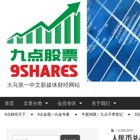
大马第一中文新媒体财经网站
9点股票
Main
Skip
首页
文章分类
会员专区
关于我们
menu
to
Sub
9点财经天下
9点金股／白金专案
牛股淘寶／九点子弹笔记
9
content
menu
9点国际财经
人民币兑
Search