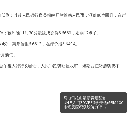
1个月的低位；其後人民银行官员相继开腔维稳人民币，滙价低位回升，在岸
7%；较昨晚11时30分最後成交价6.6660，走弱12点子。
分，离岸价报6.6613，在岸价报6.6494。
0个月新低。
配合午後人行行长喊话，人民币跌势明显收窄，短期要扭转趋势仍不
马电讯推出最新宽频配套
UNIFI入门30MPPS收费低於RM100
市场反应积极股价力弹 →