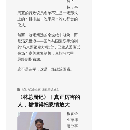
稳大
位，本
周五的行政议员名单不过是一场形式
上的＂排排坐，吃果果＂论功行赏的
仪式。
然而，这场州选的余波绝非涟漪，而
是滔天巨浪——国阵与国盟联手炮制
的“马来票锁定方程式”，已然从柔佛试
验场丶森美兰复制机，直指马六甲，
最终剑指布城。
这不是选举，这是一场政治围猎。
9点
,
9点企业家
,
编辑精选好文
〈林总周记〉︱真正厉害的
人，都懂得把恩情放大
很多企
业家愿
意分享