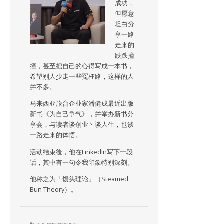
成功，
但愿意
坦白分
享一路
走来的
跌跌撞
撞，甚至把自己的心得写成一本书，
希望别人少走一些冤枉路，这样的人
并不多。
马来西亚旅台企业家潘健成最近出版
新书《为自己争气》，并举办新书分
享会，与读者谈创业丶谈人生，也谈
一路走来的体悟。
活动结束後，他在LinkedIn写下一段
话，其中有一句令我印象特别深刻。
他称之为「馒头理论」（Steamed
Bun Theory）。