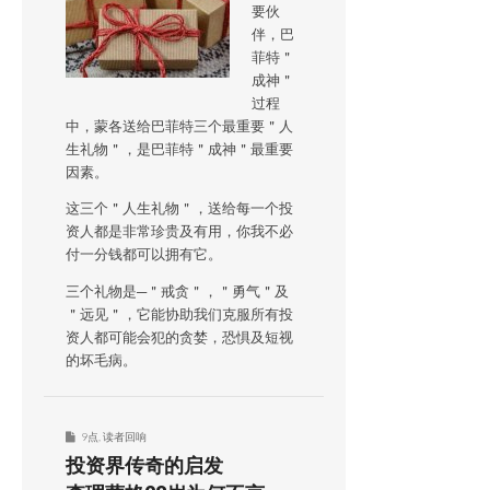
要伙
伴，巴
菲特＂
成神＂
过程
中，蒙各送给巴菲特三个最重要＂人
生礼物＂，是巴菲特＂成神＂最重要
因素。
这三个＂人生礼物＂，送给每一个投
资人都是非常珍贵及有用，你我不必
付一分钱都可以拥有它。
三个礼物是─＂戒贪＂，＂勇气＂及
＂远见＂，它能协助我们克服所有投
资人都可能会犯的贪婪，恐惧及短视
的坏毛病。
9点
,
读者回响
投资界传奇的启发