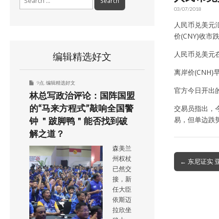
for:
03/07/2018
人民币兑美元汇
价(CNY)收
人民币兑美元在岸
编辑精选好文
离岸价(CNH)
9点
,
编辑精选好文
官方今日开出的中
林总写政治评论：国阵国盟
的“马来方程式”敲响全国警
交易员指出，
易，但单边跌
钟 ＂跛脚鸭＂能否找到破
解之道？
森美兰
Post
州权杖
← 东尼证实 
已然交
navigation
接，新
任大臣
依斯迈
拉欣坐