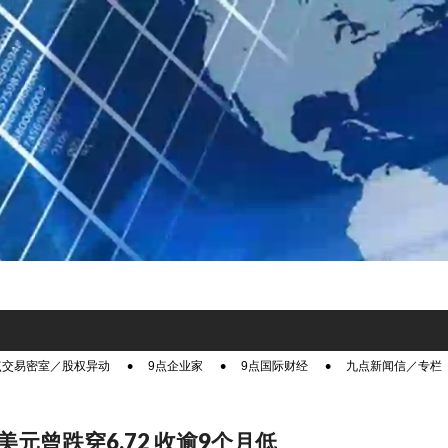
点交易密室／股权异动
9点企业家
9点国际财经
九点新闻信／专栏
美元曾跌穿6.72 收逾9个月低