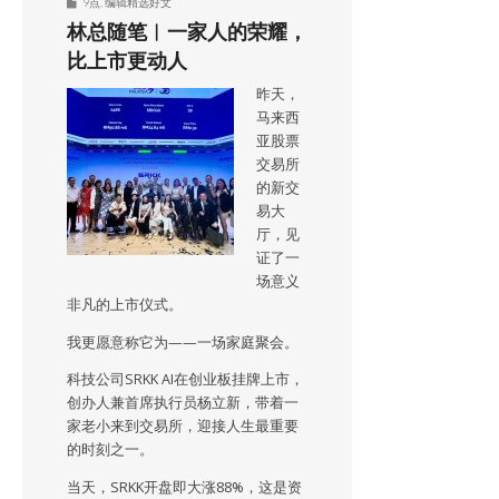
9点
,
编辑精选好文
林总随笔︱一家人的荣耀，
比上市更动人
昨天，
马来西
亚股票
交易所
的新交
易大
厅，见
证了一
场意义
非凡的上市仪式。
我更愿意称它为——一场家庭聚会。
科技公司SRKK AI在创业板挂牌上市，
创办人兼首席执行员杨立新，带着一
家老小来到交易所，迎接人生最重要
的时刻之一。
当天，SRKK开盘即大涨88%，这是资