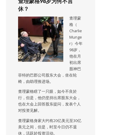
查理蒙格98岁为何不言
休？
查理蒙
格（
Charlie
Munge
r）今年
98岁，
他在月
初出席
股神巴
菲特的巴郡公司股东大会，坐在轮
椅，由助理推进场。
查理蒙格瞎了一只眼，如今不良於
行，但是，他仍坚持出席股东大会，
也在大会上回答股东提问，发表个人
对投资见解。
查理蒙格身家大约有20亿美元至30亿
美元之间，但是，时至今日仍不退
休，活跃於投资活动。