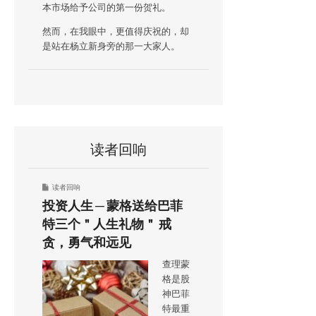
本市场给予公司的第一份贺礼。
然而，在我眼中，更值得庆祝的，却
是站在杨立新身旁的那一大家人。
读者回响
读者回响
投资人生 ─ 蒙格送给巴菲
特三个＂人生礼物＂ 戒
贪，勇气和远见
查理蒙
格是股
神巴菲
特最重