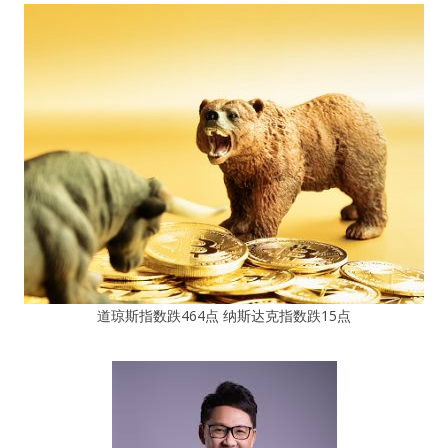
道琼斯指数跌464点 纳斯达克指数跌15点