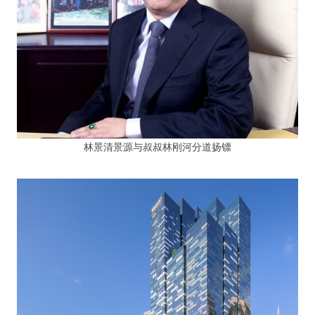
林景清景源与叔叔林刚河分道扬镖