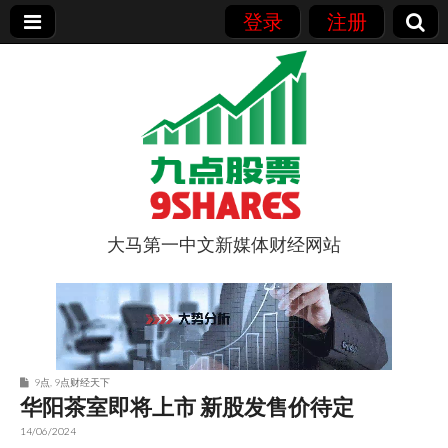
登录
注册
大马第一中文新媒体财经网站
9点股票
9点
,
9点财经天下
华阳茶室即将上市 新股发售价待定
14/06/2024