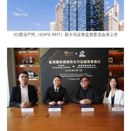
IOI置业产托（IOIPG REIT）获大马证券监督委员会准上市