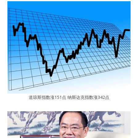
道琼斯指数涨151点 纳斯达克指数涨342点