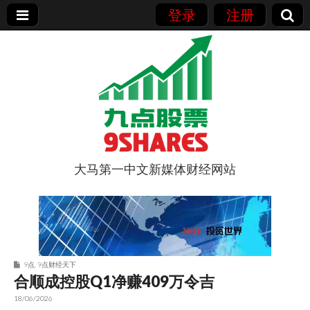
登录
注册
大马第一中文新媒体财经网站
9点股票
9点
,
9点财经天下
合顺成控股Q1净赚409万令吉
18/06/2026