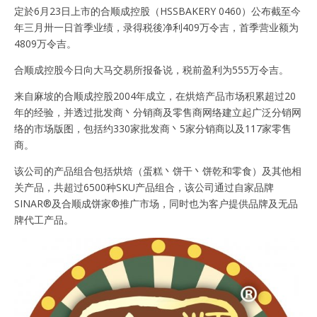
定於6月23日上市的合顺成控股（HSSBAKERY 0460）公布截至今
年三月卅一日首季业绩，录得税後净利409万令吉，首季营业额为
4809万令吉。
合顺成控股今日向大马交易所报备说，税前盈利为555万令吉。
来自麻坡的合顺成控股2004年成立，在烘焙产品市场积累超过20
年的经验，并透过批发商丶分销商及零售商网络建立起广泛分销网
络的市场版图，包括约330家批发商丶5家分销商以及117家零售
商。
该公司的产品组合包括烘焙（蛋糕丶饼干丶饼乾和零食）及其他相
关产品，共超过6500种SKU产品组合，该公司通过自家品牌
SINAR®及合顺成饼家®推广市场，同时也为客户提供品牌及无品
牌代工产品。