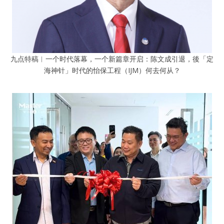
九点特稿︱一个时代落幕，一个新篇章开启：陈文成引退，後「定
海神针」时代的怡保工程（IJM）何去何从？