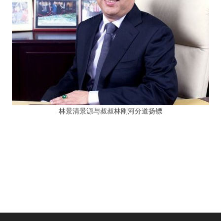
林景清景源与叔叔林刚河分道扬镖