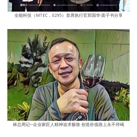
全能科技（MTEC，0295）首席执行官郑国华·面子书分享
林总周记─企业家匠人精神追求极致 创造价值路上永不停竭