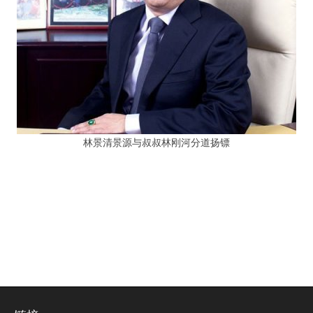
林景清景源与叔叔林刚河分道扬镖