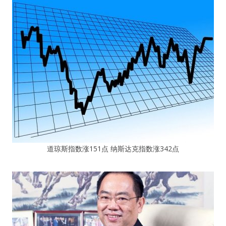
道琼斯指数涨151点 纳斯达克指数涨342点