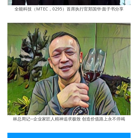
全能科技（MTEC，0295）首席执行官郑国华·面子书分享
林总周记─企业家匠人精神追求极致 创造价值路上永不停竭