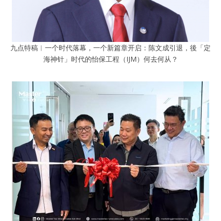
九点特稿︱一个时代落幕，一个新篇章开启：陈文成引退，後「定
海神针」时代的怡保工程（IJM）何去何从？