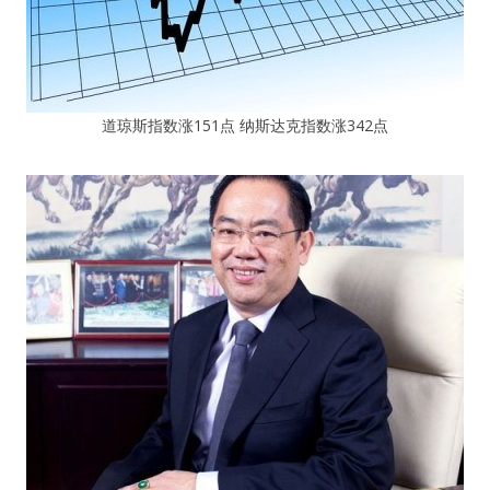
道琼斯指数涨151点 纳斯达克指数涨342点