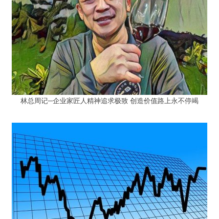
林总周记─企业家匠人精神追求极致 创造价值路上永不停竭