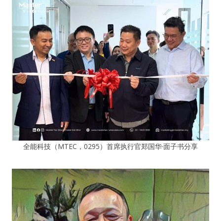
全能科技（MTEC，0295）首席执行官郑国华·面子书分享