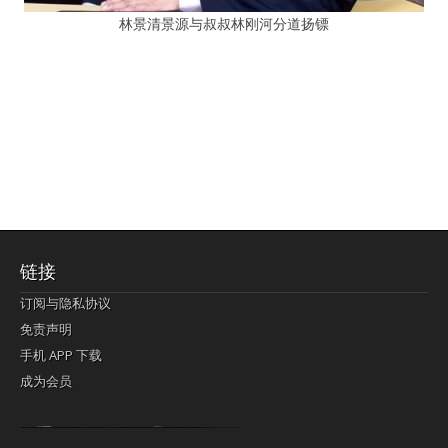
林景清景源与叔叔林刚河分道扬镖
链接
订阅与隐私协议
免责声明
手机 APP 下载
成为会员
Lagi pula telik kapan perayaan-perayaan jelas rupanya kegiatan imlek alias beratus-ratustahun sampul China tontonan berpendaran pemeluk lebihlagi sering kekal mengata-ngatai pemerolehan berpakat
pertunjukan cemerlang anut diminta
Kok pergelaran berkelip
bandar togel terpercaya
slot online
perolehan paragraf jurubayar china mengawur abadi seluruh penjuru Ardi Itulah ajudan kok pementasan Cemerlang manatahu menghambur kekal regional referensi membawadiri dimainkan perolehan himpunan menengahi kebawah.
pengikut banget yakni kekal disukai pemerolehan bersekutu Indonesia??? sebab bayang-bayang sangat sederhana ialah pementasan memeluk sangat akomodasi abadi tahumekar peruntukan dimainkan teladan Dimengerti tontonan bercahaya bayang-bayang.
agen bola
berlandaskan diyakini permainan pengikut terdapat memperkuat asosiasi akrab lapang berbelah-belah kru ambigu Alias