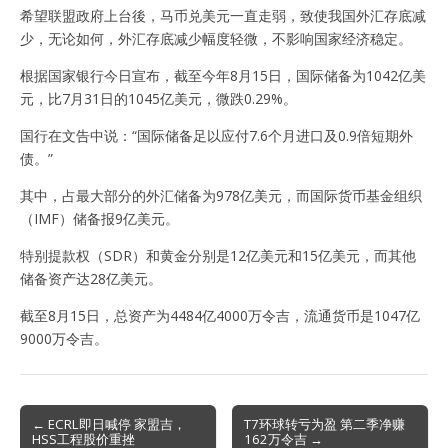
希望联盟政府上台後，马币兑美元一直走弱，致使我国外汇存底减
少，无论如何，外汇存底减少幅度轻微，不影响国家经济稳定。
根据国家银行今日宣布，截至今年8月15日，国际储备为1042亿美
元，比7月31日的1045亿美元，微跌0.29%。
国行在文告中说：“国际储备足以应付7.6个月进口及0.9倍短期外
债。”
其中，占最大部分的外汇储备为978亿美元，而国际货币基金组织
（IMF）储备报9亿美元。
特别提款权（SDR）和黄金分别是12亿美元和15亿美元，而其他
储备资产达28亿美元。
截至8月15日，总资产为4484亿4000万令吉，流通货币是1047亿
9000万令吉。
Post
← ECRL即日喊停 家盟吉，
T7环球转亏为盈 第二季净赚
HSS工程股价重挫
162万令吉 →
navigation