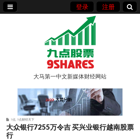
登录
注册
大马第一中文新媒体财经网站
9点股票
9点
,
9点财经天下
大众银行7255万令吉 买兴业银行越南股票
行