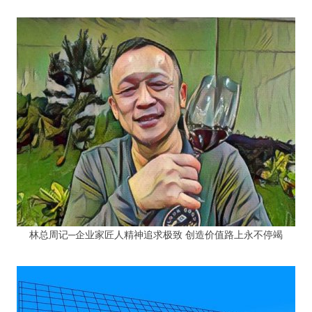
林总周记─企业家匠人精神追求极致 创造价值路上永不停竭