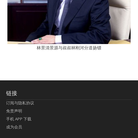
林景清景源与叔叔林刚河分道扬镖
链接
订阅与隐私协议
免责声明
手机 APP 下载
成为会员