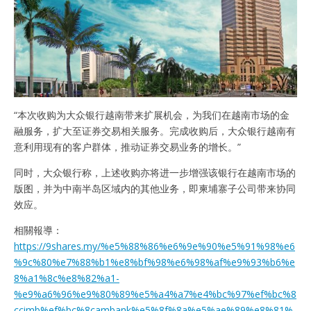
“本次收购为大众银行越南带来扩展机会，为我们在越南市场的金
融服务，扩大至证券交易相关服务。完成收购后，大众银行越南有
意利用现有的客户群体，推动证券交易业务的增长。”
同时，大众银行称，上述收购亦将进一步增强该银行在越南市场的
版图，并为中南半岛区域内的其他业务，即柬埔寨子公司带来协同
效应。
相關報導：
https://9shares.my/%e5%88%86%e6%9e%90%e5%91%98%e6
%9c%80%e7%88%b1%e8%bf%98%e6%98%af%e9%93%b6%e
8%a1%8c%e8%82%a1-
%e9%a6%96%e9%80%89%e5%a4%a7%e4%bc%97%ef%bc%8
ccimb%ef%bc%8cambank%e5%8f%8a%e5%ae%89%e8%81%