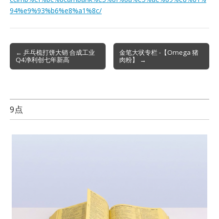
94%e9%93%b6%e8%a1%8c/
Post
← 乒乓梳打饼大销 合成工业
金笔大状专栏 -【Omega 猪
Q4净利创七年新高
肉粉】 →
navigation
9点