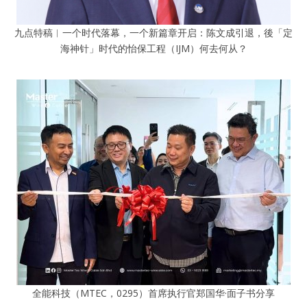
九点特稿︱一个时代落幕，一个新篇章开启：陈文成引退，後「定
海神针」时代的怡保工程（IJM）何去何从？
全能科技（MTEC，0295）首席执行官郑国华·面子书分享