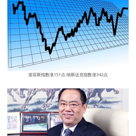
道琼斯指数涨151点 纳斯达克指数涨342点