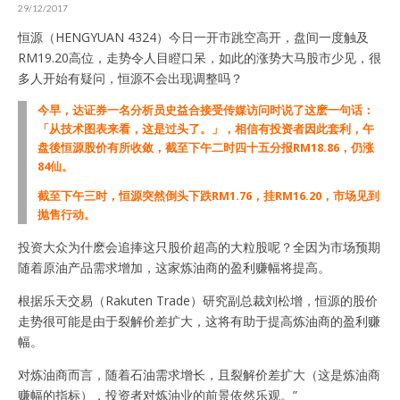
29/12/2017
恒源（HENGYUAN 4324）今日一开市跳空高开，盘间一度触及
RM19.20高位，走势令人目瞪口呆，如此的涨势大马股市少见，很
多人开始有疑问，恒源不会出现调整吗？
今早，达证券一名分析员史益合接受传媒访问时说了这麽一句话：
「从技术图表来看，这是过头了。」，相信有投资者因此套利，午
盘後恒源股价有所收敛，截至下午二时四十五分报RM18.86，仍涨
84仙。
截至下午三时，恒源突然倒头下跌RM1.76，挂RM16.20，市场见到
抛售行动。
投资大众为什麽会追捧这只股价超高的大粒股呢？全因为市场预期
随着原油产品需求增加，这家炼油商的盈利赚幅将提高。
根据乐天交易（Rakuten Trade）研究副总裁刘松增，恒源的股价
走势很可能是由于裂解价差扩大，这将有助于提高炼油商的盈利赚
幅。
对炼油商而言，随着石油需求增长，且裂解价差扩大（这是炼油商
赚幅的指标），投资者对炼油业的前景依然乐观。”