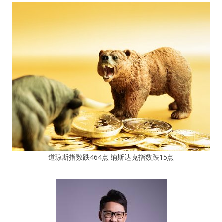
道琼斯指数跌464点 纳斯达克指数跌15点