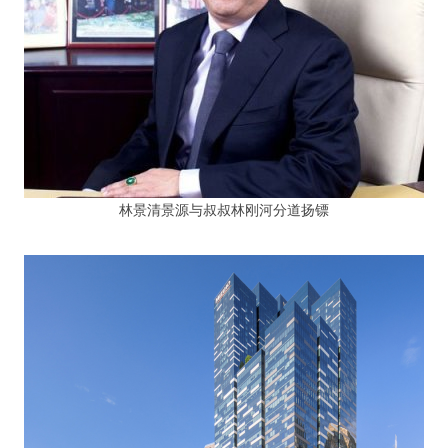
林景清景源与叔叔林刚河分道扬镖