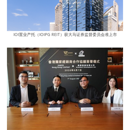
IOI置业产托（IOIPG REIT）获大马证券监督委员会准上市