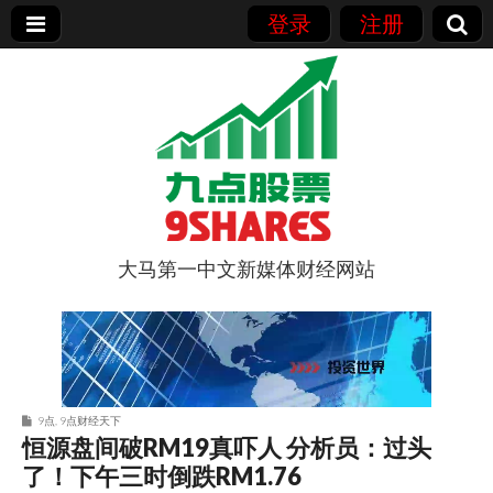
登录
注册
大马第一中文新媒体财经网站
9点股票
9点
,
9点财经天下
恒源盘间破RM19真吓人 分析员：过头
了！下午三时倒跌RM1.76