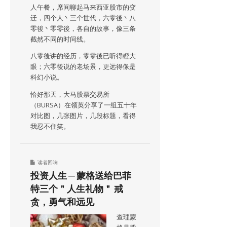
人午餐，席间聊起马来西亚股市的变
迁，四个人丶三个世代，六零後丶八
零後丶零零後，各自的故事，像三条
截然不同的时间线。
八零後讲的经历，零零後已听得瞪大
眼；六零後说的老场景，更远得像是
科幻小说。
恰好那天，大马股票交易所
（BURSA）在领英分享了一组五十年
对比图，几张图片，几段标题，看得
我忍不住笑。
读者回响
投资人生 ─ 蒙格送给巴菲
特三个＂人生礼物＂ 戒
贪，勇气和远见
查理蒙