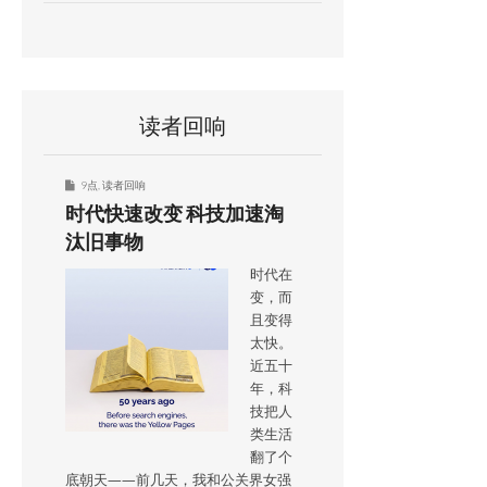
读者回响
9点
,
读者回响
时代快速改变 科技加速淘
汰旧事物
时代在
变，而
且变得
太快。
近五十
年，科
技把人
类生活
翻了个
底朝天——前几天，我和公关界女强