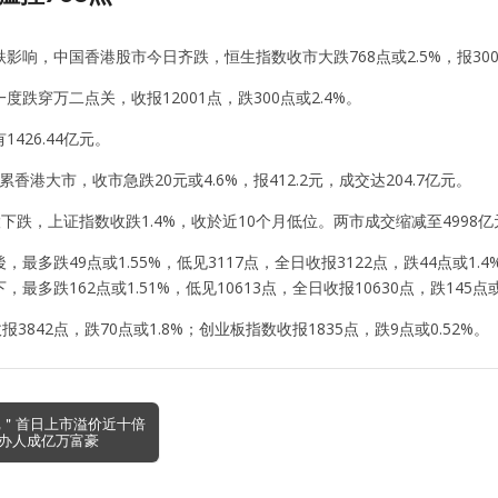
影响，中国香港股市今日齐跌，恒生指数收市大跌768点或2.5%，报3002
度跌穿万二点关，收报12001点，跌300点或2.4%。
426.44亿元。
)拖累香港大市，收市急跌20元或4.6%，报412.2元，成交达204.7亿元。
下跌，上证指数收跌1.4%，收於近10个月低位。两市成交缩减至4998亿元
最多跌49点或1.55%，低见3117点，全日收报3122点，跌44点或1.4%
最多跌162点或1.51%，低见10613点，全日收报10630点，跌145点或1
报3842点，跌70点或1.8%；创业板指数收报1835点，跌9点或0.52%。
记＂首日上市溢价近十倍
办人成亿万富豪