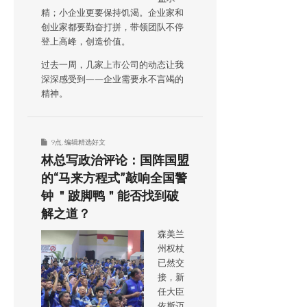
精；小企业更要保持饥渴。企业家和
创业家都要勤奋打拼，带领团队不停
登上高峰，创造价值。
过去一周，几家上市公司的动态让我
深深感受到——企业需要永不言竭的
精神。
9点
,
编辑精选好文
林总写政治评论：国阵国盟
的“马来方程式”敲响全国警
钟 ＂跛脚鸭＂能否找到破
解之道？
森美兰
州权杖
已然交
接，新
任大臣
依斯迈