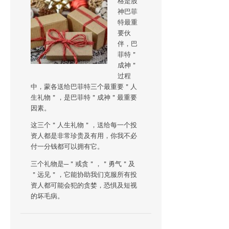
格是股
神巴菲
特最重
要伙
伴，巴
菲特＂
成神＂
过程
中，蒙各送给巴菲特三个最重要＂人
生礼物＂，是巴菲特＂成神＂最重要
因素。
这三个＂人生礼物＂，送给每一个投
资人都是非常珍贵及有用，你我不必
付一分钱都可以拥有它。
三个礼物是─＂戒贪＂，＂勇气＂及
＂远见＂，它能协助我们克服所有投
资人都可能会犯的贪婪，恐惧及短视
的坏毛病。