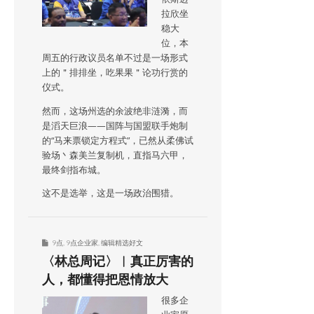
拉欣坐
稳大
位，本
周五的行政议员名单不过是一场形式
上的＂排排坐，吃果果＂论功行赏的
仪式。
然而，这场州选的余波绝非涟漪，而
是滔天巨浪——国阵与国盟联手炮制
的“马来票锁定方程式”，已然从柔佛试
验场丶森美兰复制机，直指马六甲，
最终剑指布城。
这不是选举，这是一场政治围猎。
9点
,
9点企业家
,
编辑精选好文
〈林总周记〉︱真正厉害的
人，都懂得把恩情放大
很多企