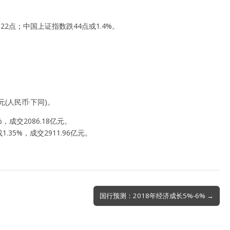
2点；中国上证指数跌44点或1.4%。
(人民币·下同)。
，成交2086.18亿元。
.35%，成交2911.96亿元。
国行预测：2018年经济成长5%-6% →