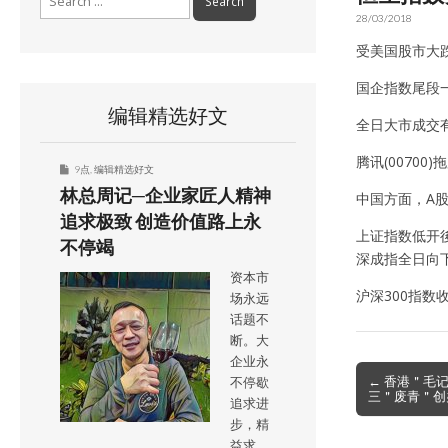
for:
28/03/2018
受美国股市大跌
国企指数尾段一
编辑精选好文
全日大市成交有1
腾讯(00700
9点
,
编辑精选好文
林总周记─企业家匠人精神
中国方面，A股
追求极致 创造价值路上永
上证指数低开後，
不停竭
深成指全日向下，
资本市
沪深300指数收
场永远
话题不
断。大
企业永
Post
← 香港＂毛
不停歇
三＂废青＂创
navigation
追求进
步，精
益求