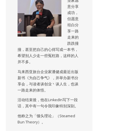
业家愿
意分享
成功，
但愿意
坦白分
享一路
走来的
跌跌撞
撞，甚至把自己的心得写成一本书，
希望别人少走一些冤枉路，这样的人
并不多。
马来西亚旅台企业家潘健成最近出版
新书《为自己争气》，并举办新书分
享会，与读者谈创业丶谈人生，也谈
一路走来的体悟。
活动结束後，他在LinkedIn写下一段
话，其中有一句令我印象特别深刻。
他称之为「馒头理论」（Steamed
Bun Theory）。