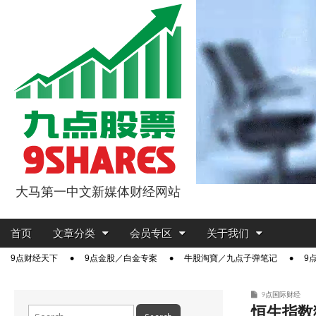
大马第一中文新媒体财经网站
9点股票
Main
Skip
首页
文章分类
会员专区
关于我们
menu
to
Sub
9点财经天下
9点金股／白金专案
牛股淘寶／九点子弹笔记
9
content
menu
9点国际财经
恒生指数
Search