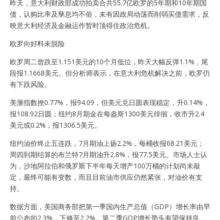
昨天，意大利财政部成功拍卖合共55.7亿欧罗的5年期和10年期国
债，认购比率及孳息均不俗，未有因政局动荡而削弱买债需求，反
映意大利经济及金融运作暂时顶得住政治危机。
欧罗向好料未脱险
欧罗周二曾跌至1.151美元的10个月低位，昨天大幅反弹1.1%，尾
段报1.1668美元。但分析师表示，在意大利危机解决之前，欧罗仍
有下跌风险。
美滙指数挫0.77%，报94.09，但美元兑日圆表现稳定，升0.14%，
报108.92日圆；纽约8月期金在每盎斯1300美元徘徊，收市升2.4
美元或0.2%，报1306.5美元。
纽约油价终止五连跌，7月期油上扬2.2%，每桶收报68.21美元；
周四到期结算的布兰特7月期油升2.8%，报77.5美元。市场人士认
为，沙地阿拉伯和俄罗斯下半年每天增产100万桶的计划尚未敲
定，最终可能有变数，而且目前油市供应仍然紧张，对油价有支
持。
数据方面，美国商务部把第一季国内生产总值（GDP）增长率由早
前公布的2.3%，下修至2.2%。第二季GDP增长势头有望保持良