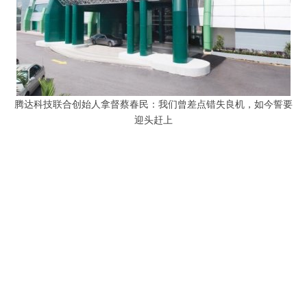
腾达科技联合创始人拿督蔡春民：我们曾差点错失良机，如今誓要
迎头赶上