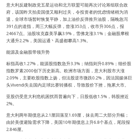
意大利反建制政党五星运动和北方联盟可能再次讨论筹组联合政
府，该国昨天拍卖国债又顺利过关，令投资者的忧虑情绪稍为消
退，全球市场暂时恢复平静，加上油价反弹推升油股，隔晚急泻
391点的道指，周三大幅反弹，曾涨353点，收市升306点，报
24667点。油股埃克森美孚飙3.9%，雪佛龙涨3.1%；金融股摩根
大通升2.2%，美国运通丶高盛都攀高1.3%。
能源及金融股带领升势
标指高收1.27%，能源股指数急升3.3%；纳指则升0.89%；细价股
指数罗素2000创下历史新高。欧洲市场方面，意大利股市大涨
2.09%，主要欧股指数上扬，但法股逆市微跌0.2%，因法国媒体巨
头Vivendi失去国内足球比赛转播权，导致股价下挫，拖累大市。
亚股仍受意大利危机困扰而普遍向下，日股低收1.5%，韩股挫近
2%。
意大利两年期债息从2.1厘回落至1.69厘，抹去周二大部分升幅；
由於美债避险需求下降，美国10年期债息上升6.8个基点，尾段报
2.846厘。