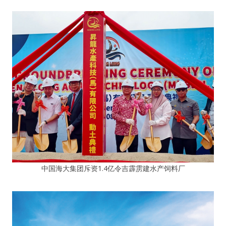
中国海大集团斥资1.4亿令吉霹雳建水产饲料厂