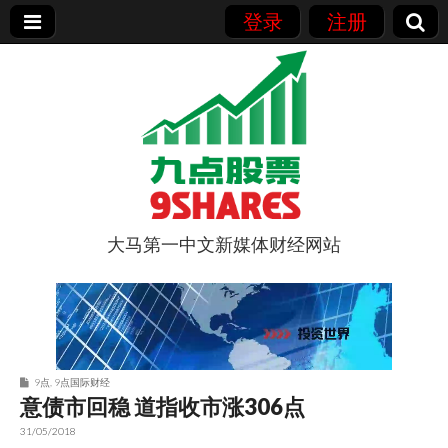
登录
注册
大马第一中文新媒体财经网站
9点股票
9点
,
9点国际财经
意债市回稳 道指收市涨306点
31/05/2018