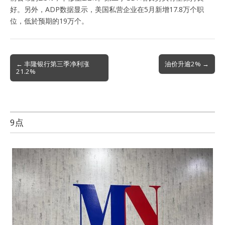
好。另外，ADP数据显示，美国私营企业在5月新增17.8万个职
位，低於预期的19万个。
Post
← 丰隆银行第三季净利涨
油价升逾2% →
21.2%
navigation
9点