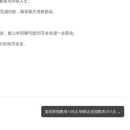
也被视为关联人士。
内完成付款，除非双方另有协议。
万令吉，较上年同期亏损55万令吉进一步恶化。
3036万令吉。
。
道琼斯指数涨148点 纳斯达克指数跌351点 →