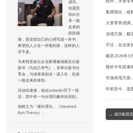
此外，大资零售
成功，
但愿意
集团指出，收购
坦白分
享一路
大资零售强调
走来的
跌跌撞
业绩方面，截至
撞，甚至把自己的心得写成一本书，
不过，在业务扩
希望别人少走一些冤枉路，这样的人
并不多。
截至2026年
马来西亚旅台企业家潘健成最近出版
股价今年跌逾8
新书《为自己争气》，并举办新书分
享会，与读者谈创业丶谈人生，也谈
市场表现方面，
一路走来的体悟。
年初至今，该
活动结束後，他在LinkedIn写下一段
话，其中有一句令我印象特别深刻。
他称之为「馒头理论」（Steamed
Post
Bun Theory）。
← 成功集团卖
navigation