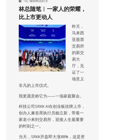
9点
,
编辑精选好文
林总随笔︱一家人的荣耀，
比上市更动人
昨天，
马来西
亚股票
交易所
的新交
易大
厅，见
证了一
场意义
非凡的上市仪式。
我更愿意称它为——一场家庭聚会。
科技公司SRKK AI在创业板挂牌上市，
创办人兼首席执行员杨立新，带着一
家老小来到交易所，迎接人生最重要
的时刻之一。
当天，SRKK开盘即大涨88%，这是资