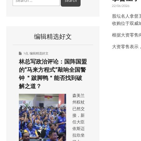
for:
22/06/2026
股坛名人拿督王子
收购位于双威城（B
根据大资零售
编辑精选好文
大资零售表示
9点
,
编辑精选好文
林总写政治评论：国阵国盟
的“马来方程式”敲响全国警
钟 ＂跛脚鸭＂能否找到破
解之道？
森美兰
州权杖
已然交
接，新
任大臣
依斯迈
拉欣坐