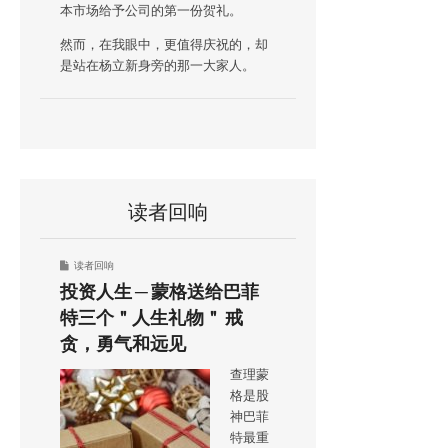
本市场给予公司的第一份贺礼。
然而，在我眼中，更值得庆祝的，却
是站在杨立新身旁的那一大家人。
读者回响
读者回响
投资人生 ─ 蒙格送给巴菲
特三个＂人生礼物＂ 戒
贪，勇气和远见
查理蒙
格是股
神巴菲
特最重