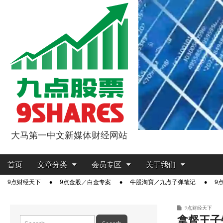
大马第一中文新媒体财经网站
9点股票
Main
Skip
首页
文章分类
会员专区
关于我们
menu
to
Sub
9点财经天下
9点金股／白金专案
牛股淘寶／九点子弹笔记
9
content
menu
9点财经天下
拿督王子
Search