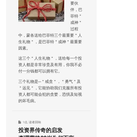
要伙
伴，巴
菲特＂
成神＂
过程
中，蒙各送给巴菲特三个最重要＂人
生礼物＂，是巴菲特＂成神＂最重要
因素。
这三个＂人生礼物＂，送给每一个投
资人都是非常珍贵及有用，你我不必
付一分钱都可以拥有它。
三个礼物是─＂戒贪＂，＂勇气＂及
＂远见＂，它能协助我们克服所有投
资人都可能会犯的贪婪，恐惧及短视
的坏毛病。
9点
,
读者回响
投资界传奇的启发