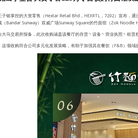
铭掌控的大资零售（Hextar Retail Bhd，HEXRTL，7202）宣布，
andar Sunway）双威广场Sunway Square的竹面馆（Zok Noodl
向大马交易所报备，此次收购涵盖该餐厅的存货丶设备丶营业执照丶租赁
，这项收购符合公司多元化发展策略，有助于加强其在餐饮（F&B）领域