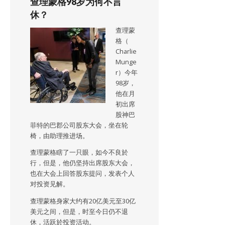
查理蒙格98岁为何不言
休？
查理蒙
格（
Charlie
Munge
r）今年
98岁，
他在月
初出席
股神巴
菲特的巴郡公司股东大会，坐在轮
椅，由助理推进场。
查理蒙格瞎了一只眼，如今不良於
行，但是，他仍坚持出席股东大会，
也在大会上回答股东提问，发表个人
对投资见解。
查理蒙格身家大约有20亿美元至30亿
美元之间，但是，时至今日仍不退
休，活跃於投资活动。