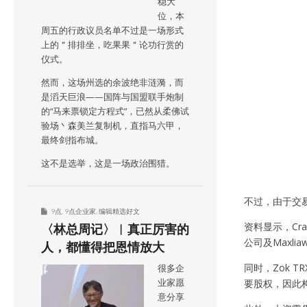
稳大
位，本
周五的行政议员名单不过是一场形式
上的＂排排坐，吃果果＂论功行赏的
仪式。
然而，这场州选的余波绝非涟漪，而
是滔天巨浪——国阵与国盟联手炮制
的“马来票锁定方程式”，已然从柔佛试
验场丶森美兰复制机，直指马六甲，
最终剑指布城。
这不是选举，这是一场政治围猎。
不过，由于交易涉
9点
,
9点企业家
,
编辑精选好文
资料显示，Cra
〈林总周记〉︱真正厉害的
公司及Maxlia
人，都懂得把恩情放大
同时，Zok TR
很多企
业家愿
要股权，因此
意分享