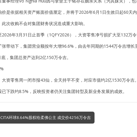
董事经理Vo Nghia Huu因与拿督王子铭存在姻亲关系（为其妹夫），
价是依据相关资产账面价值厘定，并将于2026年6月1日生效日起60天
，此次收购不会对集团财务状况造成重大影响。
2026年3月31日止首季（1QFY2026），大资零售净亏损扩大至132
张带动下，集团营业额按年大增96.6%，由去年同期的1544万令吉增长至
3月底，集团总资产达到2亿150万令吉。
%
大资零售周一闭市报43仙，全天持平不变，对应市值约2亿1530万令吉
股已下跌约8.5%，反映投资者仍关注集团转型及新业务发展的成效。
CITA环球8.64%股权给柔佛公主 成交价4256万令吉