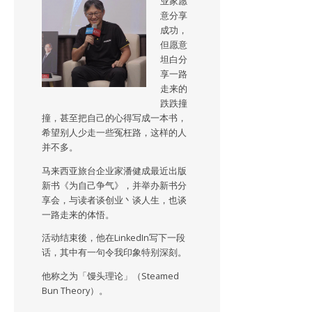
业家愿
意分享
成功，
但愿意
坦白分
享一路
走来的
跌跌撞
撞，甚至把自己的心得写成一本书，
希望别人少走一些冤枉路，这样的人
并不多。
马来西亚旅台企业家潘健成最近出版
新书《为自己争气》，并举办新书分
享会，与读者谈创业丶谈人生，也谈
一路走来的体悟。
活动结束後，他在LinkedIn写下一段
话，其中有一句令我印象特别深刻。
他称之为「馒头理论」（Steamed
Bun Theory）。