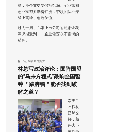
精；小企业更要保持饥渴。企业家和
创业家都要勤奋打拼，带领团队不停
登上高峰，创造价值。
过去一周，几家上市公司的动态让我
深深感受到——企业需要永不言竭的
精神。
9点
,
编辑精选好文
林总写政治评论：国阵国盟
的“马来方程式”敲响全国警
钟 ＂跛脚鸭＂能否找到破
解之道？
森美兰
州权杖
已然交
接，新
任大臣
依斯迈