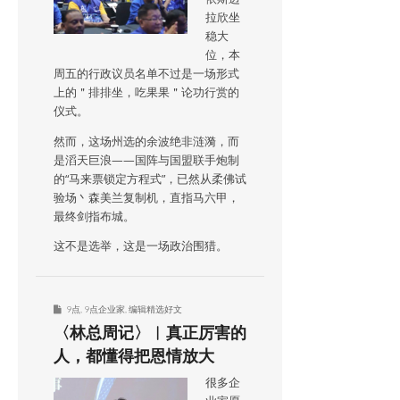
拉欣坐
稳大
位，本
周五的行政议员名单不过是一场形式
上的＂排排坐，吃果果＂论功行赏的
仪式。
然而，这场州选的余波绝非涟漪，而
是滔天巨浪——国阵与国盟联手炮制
的“马来票锁定方程式”，已然从柔佛试
验场丶森美兰复制机，直指马六甲，
最终剑指布城。
这不是选举，这是一场政治围猎。
9点
,
9点企业家
,
编辑精选好文
〈林总周记〉︱真正厉害的
人，都懂得把恩情放大
很多企