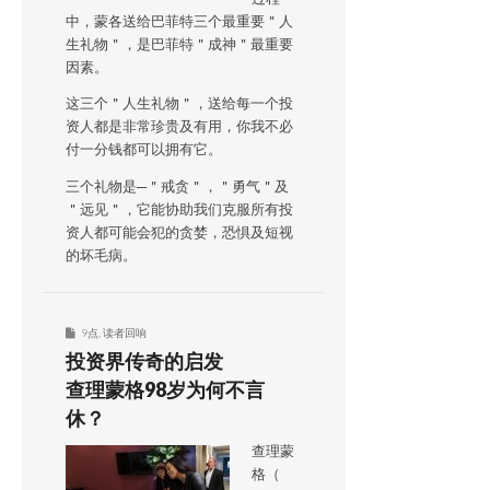
中，蒙各送给巴菲特三个最重要＂人
生礼物＂，是巴菲特＂成神＂最重要
因素。
这三个＂人生礼物＂，送给每一个投
资人都是非常珍贵及有用，你我不必
付一分钱都可以拥有它。
三个礼物是─＂戒贪＂，＂勇气＂及
＂远见＂，它能协助我们克服所有投
资人都可能会犯的贪婪，恐惧及短视
的坏毛病。
9点
,
读者回响
投资界传奇的启发
查理蒙格98岁为何不言
休？
查理蒙
格（