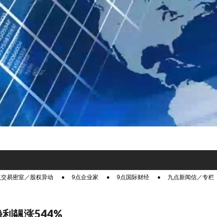
点交易密室／股权异动
9点企业家
9点国际财经
九点新闻信／专栏
净利飊涨544%