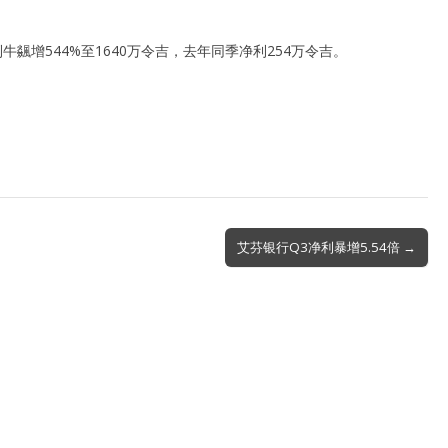
牛飊增544%至1640万令吉，去年同季净利254万令吉。
艾芬银行Q3净利暴增5.54倍 →