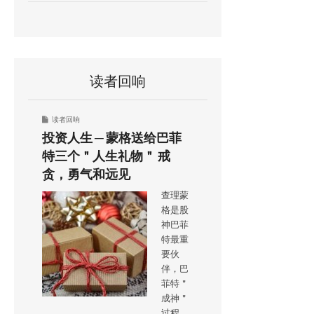
读者回响
读者回响
投资人生 ─ 蒙格送给巴菲
特三个＂人生礼物＂ 戒
贪，勇气和远见
查理蒙
格是股
神巴菲
特最重
要伙
伴，巴
菲特＂
成神＂
过程