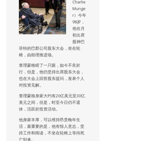
Charlie
Munge
r）今年
98岁，
他在月
初出席
股神巴
菲特的巴郡公司股东大会，坐在轮
椅，由助理推进场。
查理蒙格瞎了一只眼，如今不良於
行，但是，他仍坚持出席股东大会，
也在大会上回答股东提问，发表个人
对投资见解。
查理蒙格身家大约有20亿美元至30亿
美元之间，但是，时至今日仍不退
休，活跃於投资活动。
他身家丰厚，可以维持昂贵晚年生
活，最重要的是，他有惊人意志，坚
持工作和阅读，不坐在轮椅上等待死
亡到来。