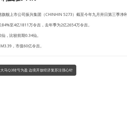
旗舰上市公司振兴集团（CHINHIN 5273）截至今年九月卅日第三季净利
84%至4亿1811万令吉，去年季为2亿2654万令吉。
2仙，比较前期0.34仙。
M3.39，市值60亿令吉。
顶大马Q3转亏为盈 边境开放经济复苏注强心针