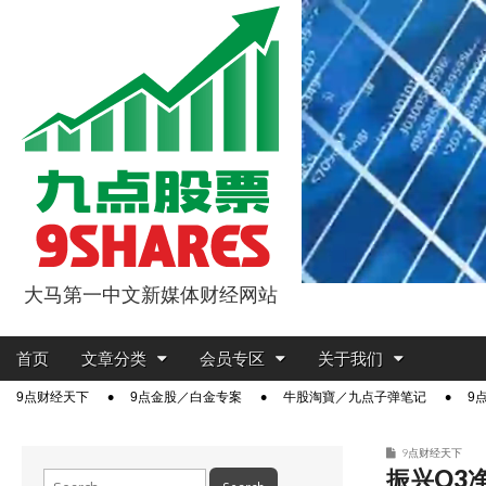
大马第一中文新媒体财经网站
9点股票
Main
Skip
首页
文章分类
会员专区
关于我们
menu
to
Sub
9点财经天下
9点金股／白金专案
牛股淘寶／九点子弹笔记
9
content
menu
9点财经天下
振兴Q3
Search