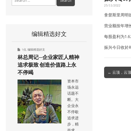
for:
25/11/2022
拿督斯里周明德
营业额按年增长
编辑精选好文
每股盈利为1.6
振兴今日收於R
9点
,
编辑精选好文
林总周记─企业家匠人精神
追求极致 创造价值路上永
Post
不停竭
← 云顶，云
navigation
资本市
场永远
话题不
断。大
企业永
不停歇
追求进
步，精
益求