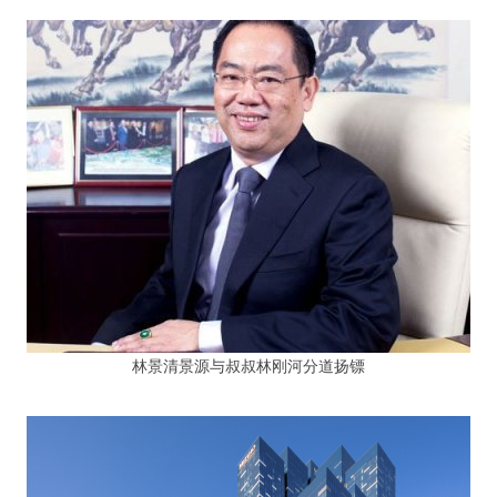
林景清景源与叔叔林刚河分道扬镖