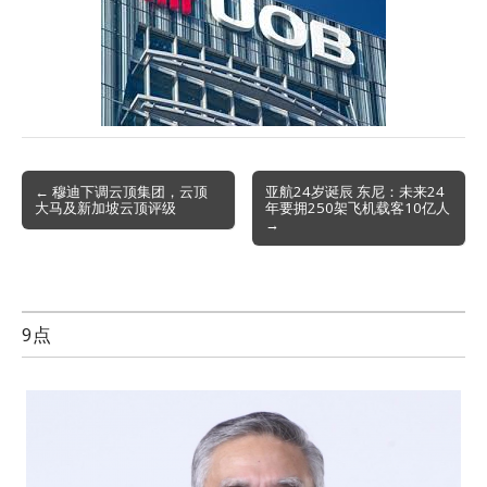
Post
← 穆迪下调云顶集团，云顶
亚航24岁诞辰 东尼：未来24
大马及新加坡云顶评级
年要拥250架飞机载客10亿人
navigation
→
9点