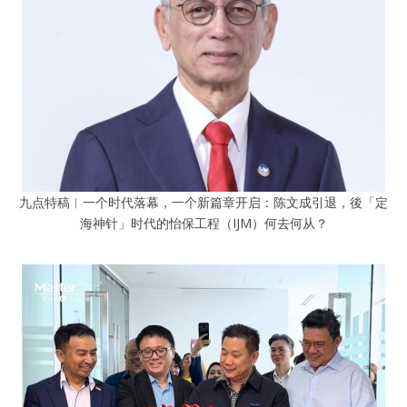
九点特稿︱一个时代落幕，一个新篇章开启：陈文成引退，後「定
海神针」时代的怡保工程（IJM）何去何从？