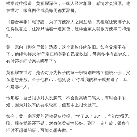
根据过往报道，黄祖耀深信，一家人经常相聚，感情才会深厚。他
在世时，家庭四代成员每周都要聚餐。
《聯合早報》報導說，为了方便家人之间互动，黄祖耀还安排子女
住得很靠近，住家只隔着一道篱笆，这样全家人就很方便串门和走
动。
黄一宗向《聯合早報》透露，这个家族传统依旧。如今父亲不在
了，他经常接96岁母亲庄榕英到自己家吃饭，母亲多少有点健忘，
有时还会问父亲去哪里了？
黄祖耀在世时，是否对身为长子的黄一宗特别严格？他说不会，父
亲思想开放。至于他自己，他笑说：“你看我的样子就知道了，我
不是那种人。”
他形容，自己很少对人发脾气，不会提高嗓门骂人，有时会不耐
烦，因为对效率的要求较高，但基本上很快就忘。
如今，黄一宗喜爱的运动是皮拉提。“学了20丶30年，当初觉得无
聊。现在觉得还不错，对身体柔韧性较好。到了一定年龄，很多年
轻时不想做的事，可能会想去做。”