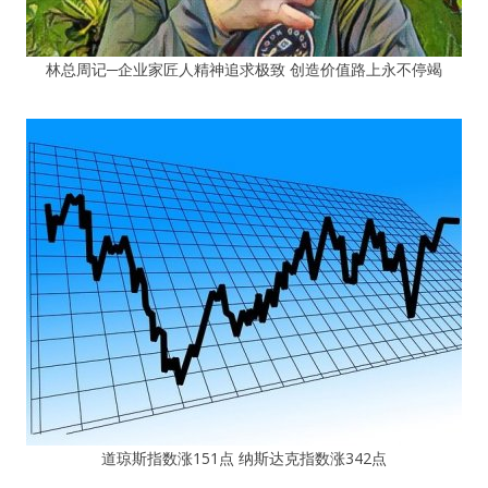
林总周记─企业家匠人精神追求极致 创造价值路上永不停竭
道琼斯指数涨151点 纳斯达克指数涨342点