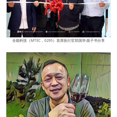
全能科技（MTEC，0295）首席执行官郑国华·面子书分享