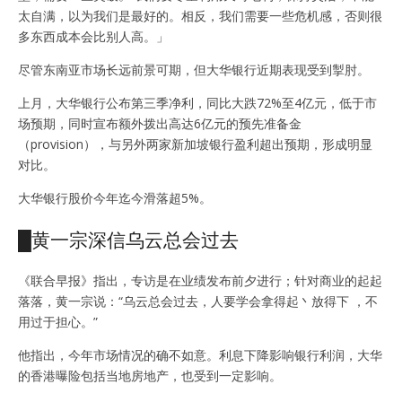
太自满，以为我们是最好的。相反，我们需要一些危机感，否则很
多东西成本会比别人高。」
尽管东南亚市场长远前景可期，但大华银行近期表现受到掣肘。
上月，大华银行公布第三季净利，同比大跌72%至4亿元，低于市
场预期，同时宣布额外拨出高达6亿元的预先准备金
（provision），与另外两家新加坡银行盈利超出预期，形成明显
对比。
大华银行股价今年迄今滑落超5%。
█黄一宗深信乌云总会过去
《联合早报》指出，专访是在业绩发布前夕进行；针对商业的起起
落落，黄一宗说：“乌云总会过去，人要学会拿得起丶放得下 ，不
用过于担心。”
他指出，今年市场情况的确不如意。利息下降影响银行利润，大华
的香港曝险包括当地房地产，也受到一定影响。