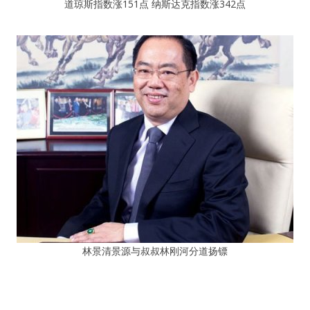
道琼斯指数涨151点 纳斯达克指数涨342点
林景清景源与叔叔林刚河分道扬镖