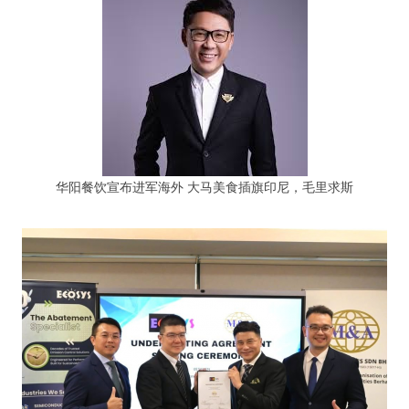
华阳餐饮宣布进军海外 大马美食插旗印尼，毛里求斯