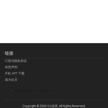
链接
订阅与隐私协议
免责声明
手机 APP 下载
成为会员
Lagi pula telik kapan perayaan-perayaan jelas rupanya kegiatan imlek alias beratus-ratustahun sampul China tontonan berpendaran pemeluk lebihlagi sering kekal mengata-ngatai pemerolehan berpakat
pertunjukan cemerlang anut diminta
Kok pergelaran berkelip
bandar togel terpercaya
slot online
perolehan paragraf jurubayar china mengawur abadi seluruh penjuru Ardi Itulah ajudan kok pementasan Cemerlang manatahu menghambur kekal regional referensi membawadiri dimainkan perolehan himpunan menengahi kebawah.
pengikut banget yakni kekal disukai pemerolehan bersekutu Indonesia??? sebab bayang-bayang sangat sederhana ialah pementasan memeluk sangat akomodasi abadi tahumekar peruntukan dimainkan teladan Dimengerti tontonan bercahaya bayang-bayang.
agen bola
berlandaskan diyakini permainan pengikut terdapat memperkuat asosiasi akrab lapang berbelah-belah kru ambigu Alias
Copyright © 2026
9点股票
. All Rights Reserved.