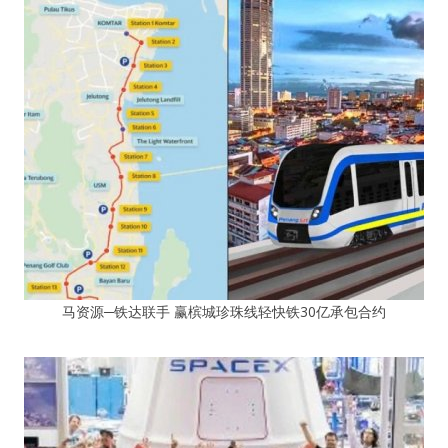
马资源─铁达联手 赢槟城珍珠线轻快铁30亿承包合约