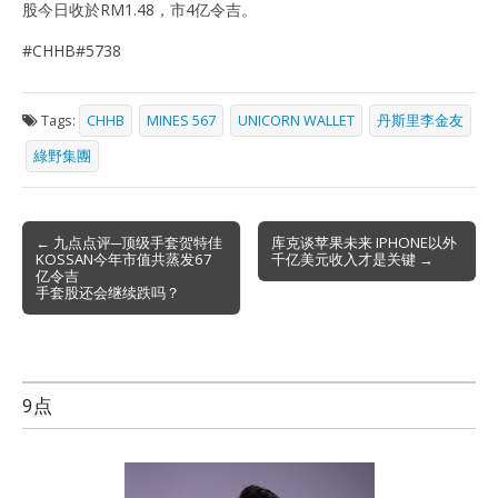
股今日收於RM1.48，市4亿令吉。
#CHHB#5738
Tags:
CHHB
MINES 567
UNICORN WALLET
丹斯里李金友
綠野集團
Post
← 九点点评─顶级手套贺特佳
库克谈苹果未来 IPHONE以外
KOSSAN今年市值共蒸发67
千亿美元收入才是关键 →
navigation
亿令吉
手套股还会继续跌吗？
9点