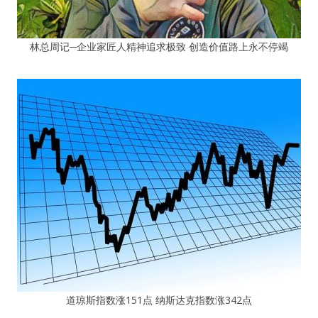
林总周记─企业家匠人精神追求极致 创造价值路上永不停竭
道琼斯指数涨151点 纳斯达克指数涨342点