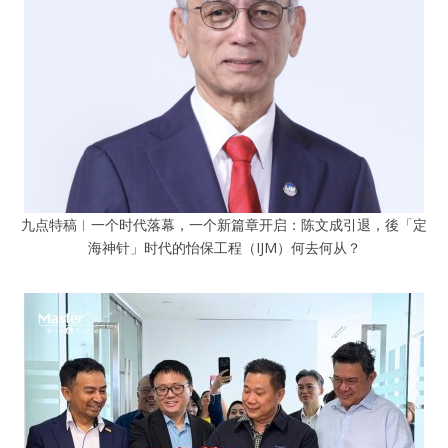
九点特稿︱一个时代落幕，一个新篇章开启：陈文成引退，後「定
海神针」时代的怡保工程（IJM）何去何从？