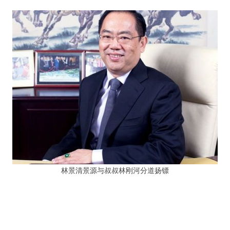
林景清景源与叔叔林刚河分道扬镖