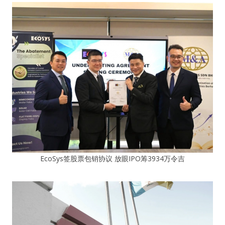
EcoSys签股票包销协议 放眼IPO筹3934万令吉