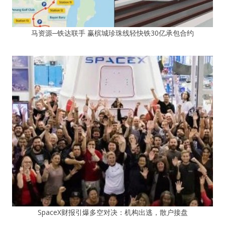
马资源─铁达联手 赢槟城珍珠线轻快铁30亿承包合约
SpaceX财报引爆多空对决：机构出逃，散户接盘