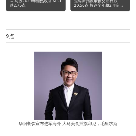
← 马股2023年黯然收官 KLCI
道琼斯指数最後交易日跌
跌2.75点
20.56点 辉达全年飙2.4倍 →
navigation
9点
华阳餐饮宣布进军海外 大马美食插旗印尼，毛里求斯