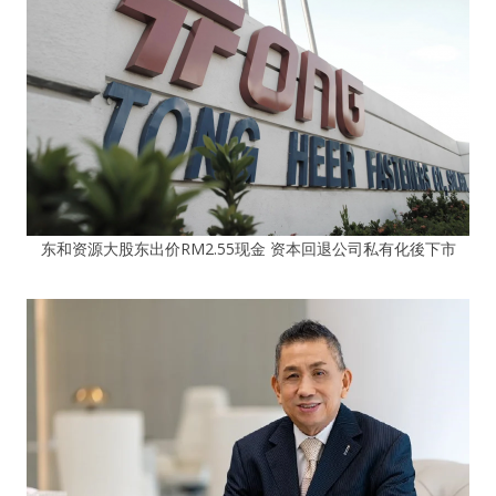
东和资源大股东出价RM2.55现金 资本回退公司私有化後下市