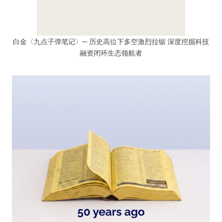
白金〈九点子弹笔记〉─ 历史高位下多空激烈拉锯 深度挖掘科技
融资闭环生态领航者