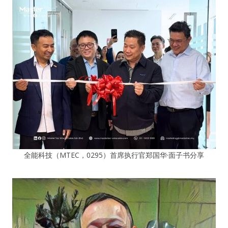
全能科技（MTEC，0295）首席执行官郑国华·面子书分享