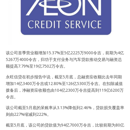
该公司首季营业额增加15.37%至5亿2225万9000令吉，前期为4亿
5267万4000令吉，归功于支付业务与汽车贷款推动交易与融资总
额提高7.79%至19亿7502万令吉。
永旺信贷在初步报告中说，截至5月底，总融资应收额比去年同期
增加14亿3400万令吉或12.80%至126亿5300万令吉。在扣除减值
拨备后，净融资应收额也由104亿2300万令吉提高到119亿6200万
令吉。
该公司截至5月底的呆账率从3.13%降低到2.46%，贷款损失覆盖率
则由227%缩减到222%。
截至5月底，该公司的贷款值为94亿7000万令吉，比较前期为80亿