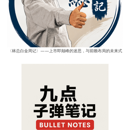
〈林总白金周记〉——上市即颠峰的迷思，与前瞻布局的未来式