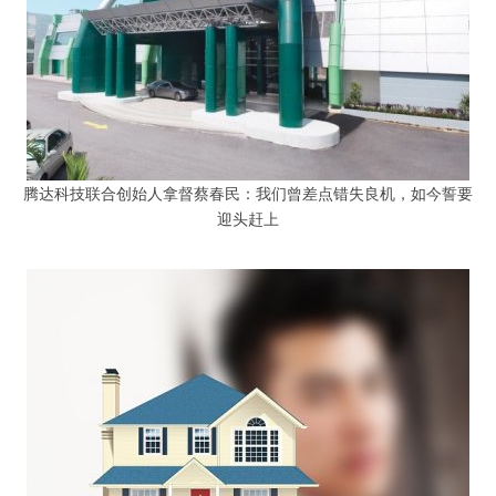
腾达科技联合创始人拿督蔡春民：我们曾差点错失良机，如今誓要
迎头赶上