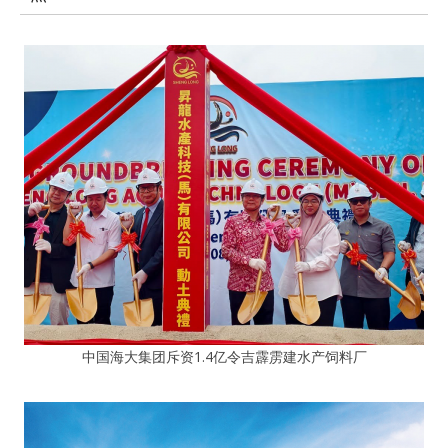
中国海大集团斥资1.4亿令吉霹雳建水产饲料厂