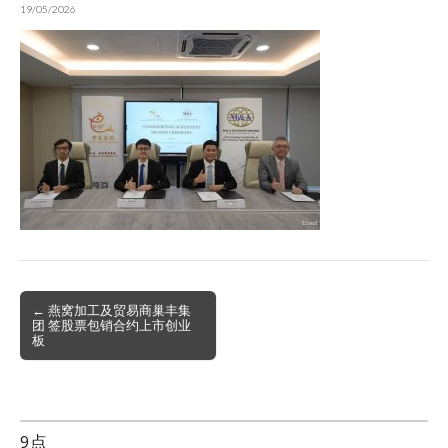
19/05/2026
Post
← 燕窝加工及贸易商巢丰集
团 签股票包销合约上市创业
navigation
板
9点