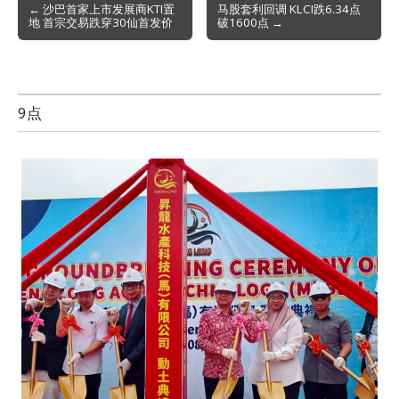
Post
← 沙巴首家上市发展商KTI置
马股套利回调 KLCI跌6.34点
地 首宗交易跌穿30仙首发价
破1600点 →
navigation
9点