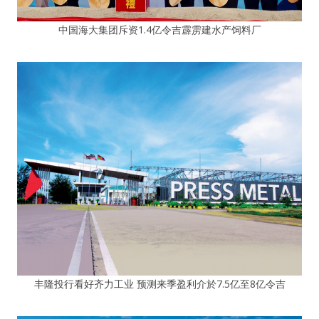
中国海大集团斥资1.4亿令吉霹雳建水产饲料厂
丰隆投行看好齐力工业 预测来季盈利介於7.5亿至8亿令吉