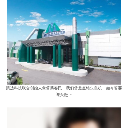
腾达科技联合创始人拿督蔡春民：我们曾差点错失良机，如今誓要
迎头赶上