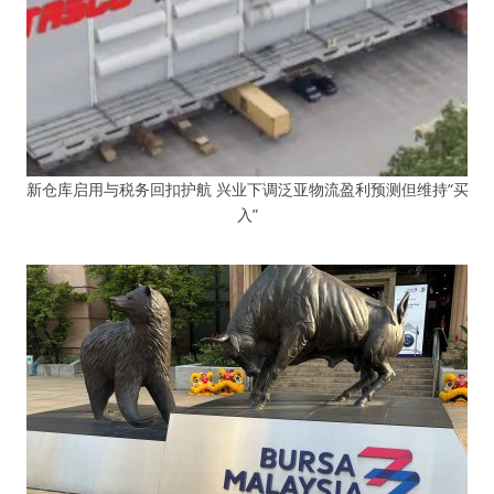
新仓库启用与税务回扣护航 兴业下调泛亚物流盈利预测但维持“买
入”