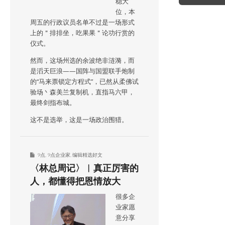
稳大
位，本
周五的行政议员名单不过是一场形式
上的＂排排坐，吃果果＂论功行赏的
仪式。
然而，这场州选的余波绝非涟漪，而
是滔天巨浪——国阵与国盟联手炮制
的“马来票锁定方程式”，已然从柔佛试
验场丶森美兰复制机，直指马六甲，
最终剑指布城。
这不是选举，这是一场政治围猎。
9点
,
9点企业家
,
编辑精选好文
〈林总周记〉︱真正厉害的
人，都懂得把恩情放大
很多企
业家愿
意分享