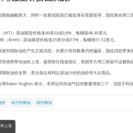
较预期减幅更大，同时一款新冠疫苗已被批准在英国使用，因此推动周三
（WTI）原油期货价格涨40美分或0.8%，每桶报48.40美元。
（Brent）原油期货价格涨25美分或0.5%，每桶报51.32美元。
数据对国际油价产生正面消息，但累计库存数量仍然偏高，因此消息带来
紧张情势带动油价上涨。据美联社报道指出，美国军方周三两架可运载热
撑国际油价走势，美元低位有利以原油计价的油价等大众商品。
商Baker Hughes 表示，本周运作的油气钻井数量增加三个，消息不利
油价
布兰特期油
纽约期油
温和上涨