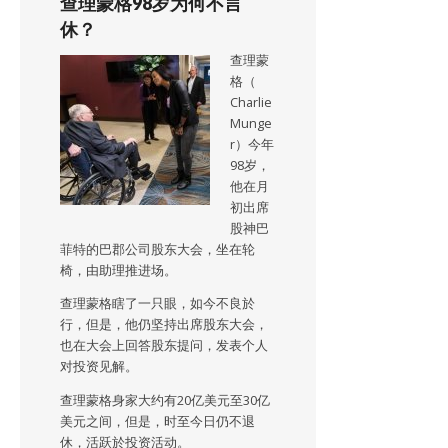
查理蒙格98岁为何不言
休？
查理蒙
格（
Charlie
Munge
r）今年
98岁，
他在月
初出席
股神巴
菲特的巴郡公司股东大会，坐在轮
椅，由助理推进场。
查理蒙格瞎了一只眼，如今不良於
行，但是，他仍坚持出席股东大会，
也在大会上回答股东提问，发表个人
对投资见解。
查理蒙格身家大约有20亿美元至30亿
美元之间，但是，时至今日仍不退
休，活跃於投资活动。