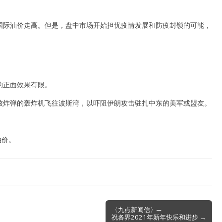
国际油价走高。但是，盘中市场开始担忧疫情发展和防疫封锁的可能，
的正面效果有限。
核炸弹的轰炸机飞往波斯湾，以吓阻伊朗攻击驻扎中东的美军或盟友。
油价。
〈九点新闻信〉─
祝各界2021年新年快乐和进步 →