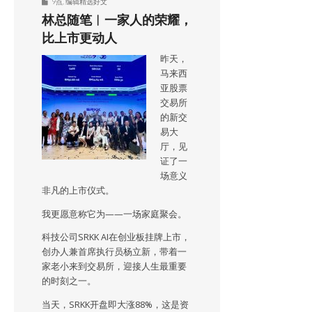
9点
,
编辑精选好文
林总随笔︱一家人的荣耀，
比上市更动人
昨天，
马来西
亚股票
交易所
的新交
易大
厅，见
证了一
场意义
非凡的上市仪式。
我更愿意称它为——一场家庭聚会。
科技公司SRKK AI在创业板挂牌上市，
创办人兼首席执行员杨立新，带着一
家老小来到交易所，迎接人生最重要
的时刻之一。
当天，SRKK开盘即大涨88%，这是资