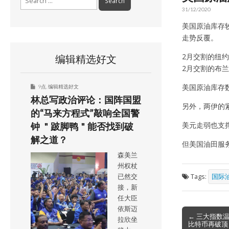
for:
31/12/2020
美国原油库存
走势反覆。
2月交割的纽约
编辑精选好文
2月交割的布兰特
美国原油库存
9点
,
编辑精选好文
林总写政治评论：国阵国盟
另外，两伊的
的“马来方程式”敲响全国警
美元走弱也支
钟 ＂跛脚鸭＂能否找到破
解之道？
但美国油田服务
森美兰
州权杖
Tags:
国际
已然交
接，新
任大臣
依斯迈
Post
← 三大指数
拉欣坐
比特币再破顶
navigation