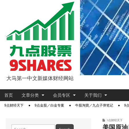
大马第一中文新媒体财经网站
9点股票
Main
Skip
首页
文章分类
会员专区
关于我们
menu
to
Sub
9点财经天下
9点金股／白金专案
牛股淘寶／九点子弹笔记
9
content
menu
9点财经天下
美国原油
Search