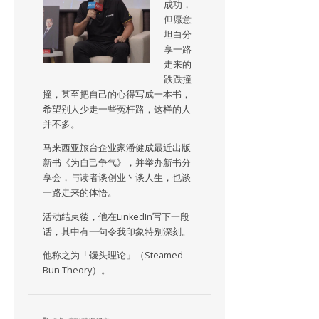
成功，
但愿意
坦白分
享一路
走来的
跌跌撞
撞，甚至把自己的心得写成一本书，
希望别人少走一些冤枉路，这样的人
并不多。
马来西亚旅台企业家潘健成最近出版
新书《为自己争气》，并举办新书分
享会，与读者谈创业丶谈人生，也谈
一路走来的体悟。
活动结束後，他在LinkedIn写下一段
话，其中有一句令我印象特别深刻。
他称之为「馒头理论」（Steamed
Bun Theory）。