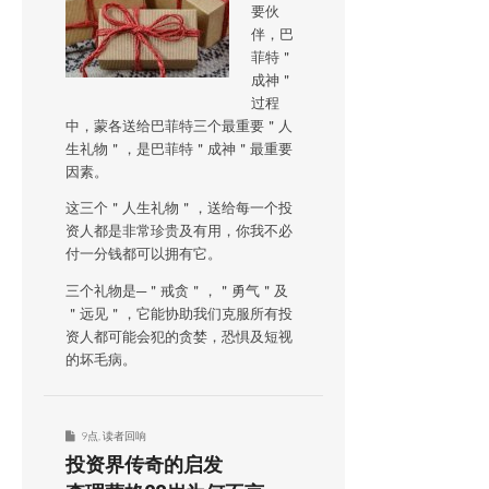
要伙
伴，巴
菲特＂
成神＂
过程
中，蒙各送给巴菲特三个最重要＂人
生礼物＂，是巴菲特＂成神＂最重要
因素。
这三个＂人生礼物＂，送给每一个投
资人都是非常珍贵及有用，你我不必
付一分钱都可以拥有它。
三个礼物是─＂戒贪＂，＂勇气＂及
＂远见＂，它能协助我们克服所有投
资人都可能会犯的贪婪，恐惧及短视
的坏毛病。
9点
,
读者回响
投资界传奇的启发