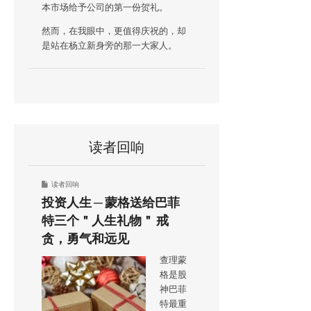
本市场给予公司的第一份贺礼。
然而，在我眼中，更值得庆祝的，却
是站在杨立新身旁的那一大家人。
读者回响
读者回响
投资人生 ─ 蒙格送给巴菲
特三个＂人生礼物＂ 戒
贪，勇气和远见
查理蒙
格是股
神巴菲
特最重