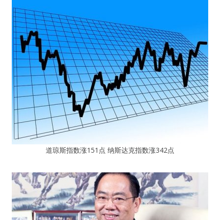
道琼斯指数涨151点 纳斯达克指数涨342点