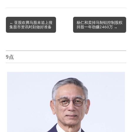
Post
← 亚股欢腾马股未追上搜
杨仁和卖掉马制铝控制股权
集股市资讯时刻做好准备
持股一年劲赚2460万 →
navigation
9点