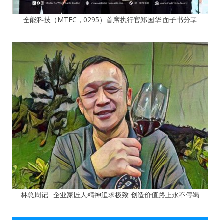
全能科技（MTEC，0295）首席执行官郑国华·面子书分享
林总周记─企业家匠人精神追求极致 创造价值路上永不停竭