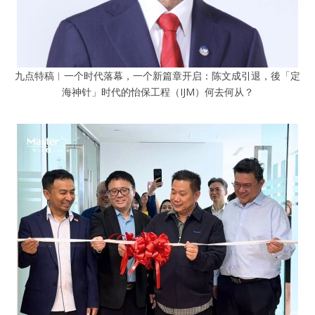
九点特稿︱一个时代落幕，一个新篇章开启：陈文成引退，後「定
海神针」时代的怡保工程（IJM）何去何从？