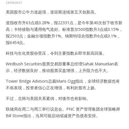
19/09/2017
美国股市公牛力道超强，道琼斯连续第五天创新高。
道指收市升63点或0.28%，报22331点，是今年第40次创下收市新
高；卡特彼勒与通用电气造好。标准普尔500指数升3点或0.15%，
报2503点；金融分项指数升1%。纳斯特综合指数升6点或0.1%，
报6454点。
科技与生化类股份受压，令到主要指数从即市新高回落。
Wedbush Securities股票交易部董事总经理Sahak Manuelian表
示，经济数据良好，推动股票买盘增强，上升阻力也不大。
Tower Bridge Advisors总裁Maris Ogg指出，全球经济数据也有
不俗表现，投资者信心正在增强，有利於股市上扬。
不过，北韩与美国关系紧俏，对後市也有影响。
联储局在周二与周三举行议息会。PNC 资产管理集团全球策略师
Bill Stone指出，当局可能启动缩减资产负债表安排。