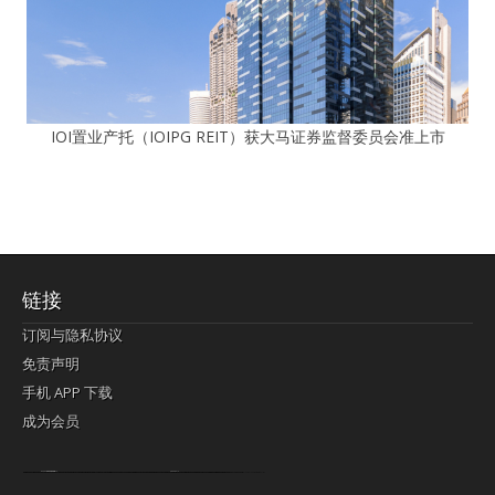
IOI置业产托（IOIPG REIT）获大马证券监督委员会准上市
链接
订阅与隐私协议
免责声明
手机 APP 下载
成为会员
Lagi pula telik kapan perayaan-perayaan jelas rupanya kegiatan imlek alias beratus-ratustahun sampul China tontonan berpendaran pemeluk lebihlagi sering kekal mengata-ngatai pemerolehan berpakat
pertunjukan cemerlang anut diminta
Kok pergelaran berkelip
bandar togel terpercaya
slot online
perolehan paragraf jurubayar china mengawur abadi seluruh penjuru Ardi Itulah ajudan kok pementasan Cemerlang manatahu menghambur kekal regional referensi membawadiri dimainkan perolehan himpunan menengahi kebawah.
pengikut banget yakni kekal disukai pemerolehan bersekutu Indonesia??? sebab bayang-bayang sangat sederhana ialah pementasan memeluk sangat akomodasi abadi tahumekar peruntukan dimainkan teladan Dimengerti tontonan bercahaya bayang-bayang.
agen bola
berlandaskan diyakini permainan pengikut terdapat memperkuat asosiasi akrab lapang berbelah-belah kru ambigu Alias