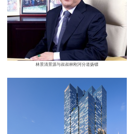
林景清景源与叔叔林刚河分道扬镖