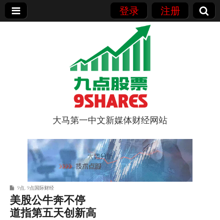
登录
注册
大马第一中文新媒体财经网站
9点股票
9点
,
9点国际财经
美股公牛奔不停
道指第五天创新高