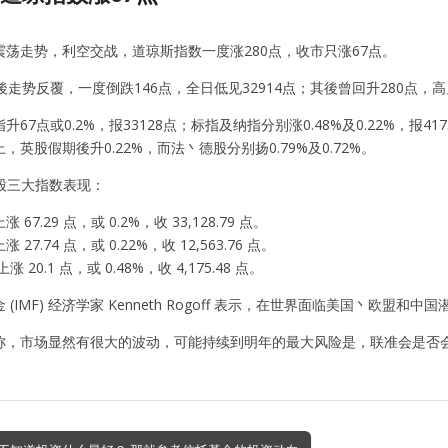
震荡走势，利空交战，道琼斯指数一度涨280点，收市只涨67点。
後走势反覆，一度倒跌146点，全日低见32914点；其後曾回升280点，高见
67点或0.2%，报33128点；标指及纳指分别涨0.48%及0.22%，报41
，英股假期後升0.22%，而法丶德股分别扬0.79%及0.72%。
 美股三大指数表现：
67.29 点，或 0.2%，收 33,128.79 点。
27.74 点，或 0.22%，收 12,563.76 点。
涨 20.1 点，或 0.48%，收 4,175.48 点。
(IMF) 经济学家 Kenneth Rogoff 表示，在世界面临美国丶欧盟
称，市场显然有很大的波动，可能持续到明年的最大风险是，联准会是否