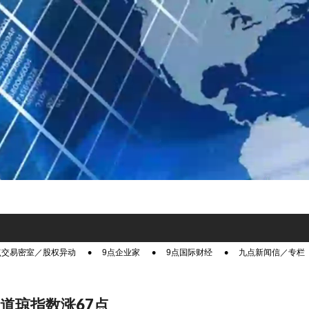
点交易密室／股权异动
9点企业家
9点国际财经
九点新闻信／专栏
 道琼指数涨67点