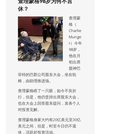
查理蒙格98岁为何不言
休？
查理蒙
格（
Charlie
Munge
r）今年
98岁，
他在月
初出席
股神巴
菲特的巴郡公司股东大会，坐在轮
椅，由助理推进场。
查理蒙格瞎了一只眼，如今不良於
行，但是，他仍坚持出席股东大会，
也在大会上回答股东提问，发表个人
对投资见解。
查理蒙格身家大约有20亿美元至30亿
美元之间，但是，时至今日仍不退
休，活跃於投资活动。