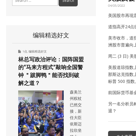
for:
04/05/2022
美国股市再现
道指高开24点
编辑精选好文
美市收市，道指升
洲股市普遍向上
9点
,
编辑精选好文
周二 (3 日)
林总写政治评论：国阵国盟
的“马来方程式”敲响全国警
美股道琼指数上涨 
那斯达克指数上涨 
钟 ＂跛脚鸭＂能否找到破
标普 500 指数上
解之道？
前国际货币基金 
森美兰
州权杖
另一名分析员
已然交
退？
接，新
任大臣
依斯迈
拉欣坐
Post