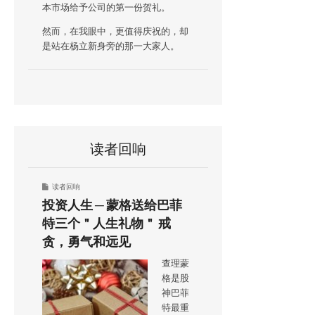
本市场给予公司的第一份贺礼。
然而，在我眼中，更值得庆祝的，却
是站在杨立新身旁的那一大家人。
读者回响
读者回响
投资人生 ─ 蒙格送给巴菲
特三个＂人生礼物＂ 戒
贪，勇气和远见
查理蒙
格是股
神巴菲
特最重