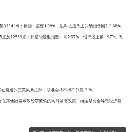
33341点；标指一度涨1.08%，以科技股为主的纳指曾回升0.88%。
75点及12563点；标指能源股指数抽高2.87%，银行股上扬1.97%。欧
和中国潜在衰退的完美风暴之际，联准会将不得不升息 2 码。
会在其他因素导致经济疲软的同时紧缩政策，而这是否会导致经济衰