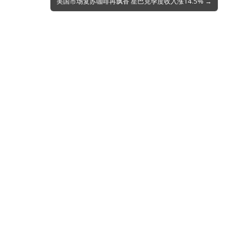
美国市场复苏咖啡再飘香 星巴克季度收入涨14.5% →