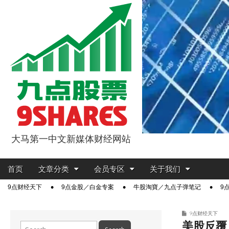
大马第一中文新媒体财经网站
9点股票
Main
Skip
首页
文章分类
会员专区
关于我们
menu
to
Sub
9点财经天下
9点金股／白金专案
牛股淘寶／九点子弹笔记
9
content
menu
9点财经天下
美股反覆
Search