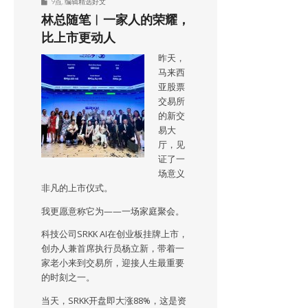
9点
,
编辑精选好文
林总随笔︱一家人的荣耀，
比上市更动人
昨天，
马来西
亚股票
交易所
的新交
易大
厅，见
证了一
场意义
非凡的上市仪式。
我更愿意称它为——一场家庭聚会。
科技公司SRKK AI在创业板挂牌上市，
创办人兼首席执行员杨立新，带着一
家老小来到交易所，迎接人生最重要
的时刻之一。
当天，SRKK开盘即大涨88%，这是资