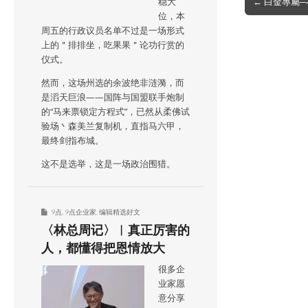
← 白金專屬
稳大
navigation
位，本
周五的行政议员名单不过是一场形式
上的＂排排坐，吃果果＂论功行赏的
仪式。
然而，这场州选的余波绝非涟漪，而
是滔天巨浪——国阵与国盟联手炮制
的“马来票锁定方程式”，已然从柔佛试
验场丶森美兰复制机，直指马六甲，
最终剑指布城。
这不是选举，这是一场政治围猎。
9点
,
9点企业家
,
编辑精选好文
〈林总周记〉︱真正厉害的
人，都懂得把恩情放大
很多企
业家愿
意分享