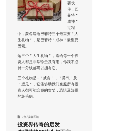
要伙
伴，巴
菲特＂
成神＂
过程
中，蒙各送给巴菲特三个最重要＂人
生礼物＂，是巴菲特＂成神＂最重要
因素。
这三个＂人生礼物＂，送给每一个投
资人都是非常珍贵及有用，你我不必
付一分钱都可以拥有它。
三个礼物是─＂戒贪＂，＂勇气＂及
＂远见＂，它能协助我们克服所有投
资人都可能会犯的贪婪，恐惧及短视
的坏毛病。
9点
,
读者回响
投资界传奇的启发