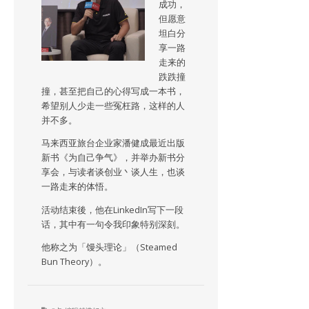
成功，
但愿意
坦白分
享一路
走来的
跌跌撞
撞，甚至把自己的心得写成一本书，
希望别人少走一些冤枉路，这样的人
并不多。
马来西亚旅台企业家潘健成最近出版
新书《为自己争气》，并举办新书分
享会，与读者谈创业丶谈人生，也谈
一路走来的体悟。
活动结束後，他在LinkedIn写下一段
话，其中有一句令我印象特别深刻。
他称之为「馒头理论」（Steamed
Bun Theory）。