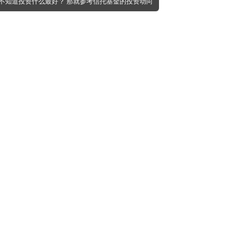
─不知道投资什么最好？ 那就参考信托基金的投资动向