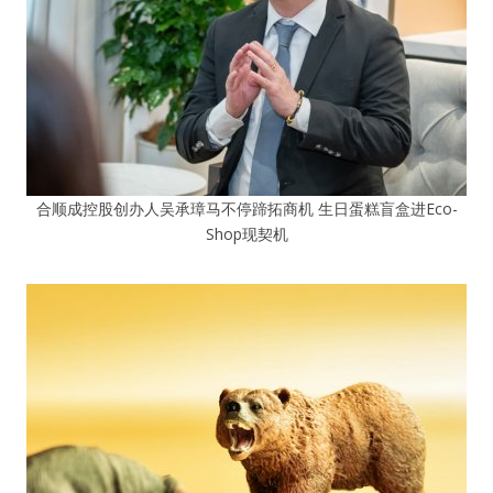
合顺成控股创办人吴承璋马不停蹄拓商机 生日蛋糕盲盒进Eco-
Shop现契机