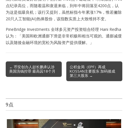
点纪录高位，而随着温和衰退来临，到年中将回落至4200点，认
为这是低吸良机；该行又提到，虽然标指今年累涨17%，惟若撇除
20只人工智能(AI)热捧股份，该指数实质上大致维持不变。
PineBridge Investments 全球多元资产投资组合经理 Hani Redha
认为：「美国和欧洲通膨下滑是非常积极和相当可观的。通膨减缓
以及随後金融环境的宽松为风险资产提供缓解。」
Post
← 币安创办人赵长鹏承认涉
公积金局（EPF）再成
美国洗钱控罪 最高囚18个月
KOSSAN主要股东 加码後成
navigation
第三大股东 →
9点