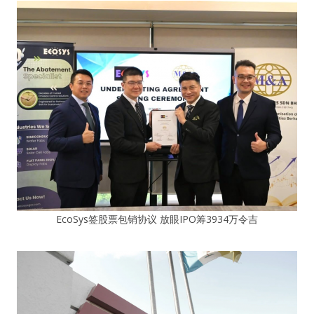
EcoSys签股票包销协议 放眼IPO筹3934万令吉