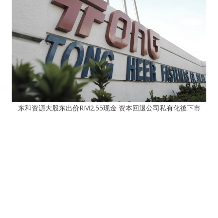
东和资源大股东出价RM2.55现金 资本回退公司私有化後下市