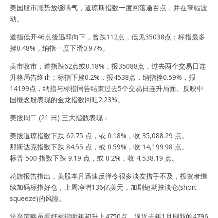
美国股市涨势放缓喘气，道琼斯指数一度回落逾百点，并在窄幅波
动。
道指低开46点後迅即向下，曾跌112点，低见35038点；标指最多
挫0.48%，纳指一度下滑0.97%。
美市收市，道指跌62点或0.18%，报35088点，过去两个交易日连
升格局告终止；标指下挫0.2%，报4538点，纳指挫0.59%，报
14199点，纳指与标指同告结束过去5个交易日连升局面。反映中
国概念股表现的金龙指数回吐2.23%。
美股周二 (21 日) 三大指数表现：
美股道琼指数下跌 62.75 点，或 0.18%，收 35,088.29 点。
那斯达克指数下跌 84.55 点，或 0.59%，收 14,199.98 点。
标普 500 指数下跌 9.19 点，或 0.2%，收 4,538.19 点。
花旗报告指出，美股本月迅速反弹令很多淡友措手不及，投资者继
续加码标指好仓，上周净增136亿美元，加剧短期挟淡仓(short
squeeze)的风险。
法兴策略员看好标指明年初升上4750点，逼近去年1月刷新的4796