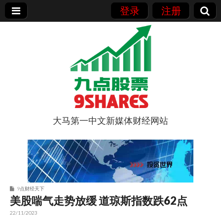
登录
注册
大马第一中文新媒体财经网站
9点股票
9点财经天下
美股喘气走势放缓 道琼斯指数跌62点
22/11/2023