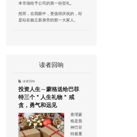
本市场给予公司的第一份贺礼。
然而，在我眼中，更值得庆祝的，却
是站在杨立新身旁的那一大家人。
读者回响
读者回响
投资人生 ─ 蒙格送给巴菲
特三个＂人生礼物＂ 戒
贪，勇气和远见
查理蒙
格是股
神巴菲
特最重