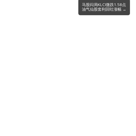
马股闷局KLCI微跌1.58点
油气仙股套利回吐涨幅 →