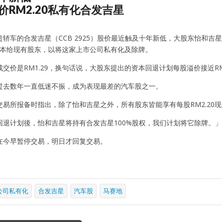
价RM2.20私有化合发吉星
车的合发吉星（CCB 2925）股价最近触及十年新低，大股东怡和吉星（ Jardi
退资本给现有股东，以将这家上市公司私有化及除牌。
交价是RM1.29，换句话说，大股东提出的资本回退计划每股溢价接近RM1
过去数年一直低迷不振，成为表现最差的汽车股之一。
交易所报备时指出，除了怡和吉星之外，所有股东皆能享有每股RM2.20
回退计划後，怡和吉星将持有合发吉星100%股权，我们计划将它除牌。」
在今早暂停交易，明日才回复交易。
公司私有化
合发吉星
汽车股
马赛地