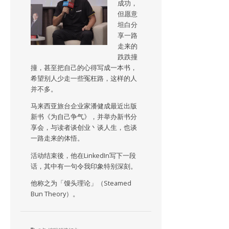
成功，
但愿意
坦白分
享一路
走来的
跌跌撞
撞，甚至把自己的心得写成一本书，
希望别人少走一些冤枉路，这样的人
并不多。
马来西亚旅台企业家潘健成最近出版
新书《为自己争气》，并举办新书分
享会，与读者谈创业丶谈人生，也谈
一路走来的体悟。
活动结束後，他在LinkedIn写下一段
话，其中有一句令我印象特别深刻。
他称之为「馒头理论」（Steamed
Bun Theory）。