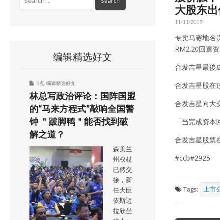
for:
大股东出
11/11/2019
专卖马赛地名贵轿
RM2.20回
编辑精选好文
合发吉星最後成
9点
,
编辑精选好文
合发吉星股在
林总写政治评论：国阵国盟
合发吉星向大
的“马来方程式”敲响全国警
钟 ＂跛脚鸭＂能否找到破
「当完成资本
解之道？
合发吉星股票
森美兰
#ccb#2925
州权杖
已然交
接，新
Tags:
上市
任大臣
依斯迈
拉欣坐