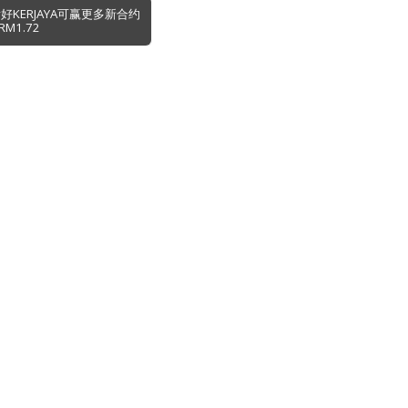
好KERJAYA可赢更多新合约
M1.72