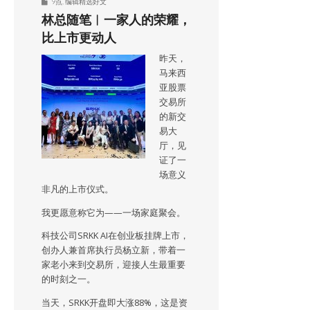
9点
,
编辑精选好文
林总随笔︱一家人的荣耀，
比上市更动人
昨天，
马来西
亚股票
交易所
的新交
易大
厅，见
证了一
场意义
非凡的上市仪式。
我更愿意称它为——一场家庭聚会。
科技公司SRKK AI在创业板挂牌上市，
创办人兼首席执行员杨立新，带着一
家老小来到交易所，迎接人生最重要
的时刻之一。
当天，SRKK开盘即大涨88%，这是资