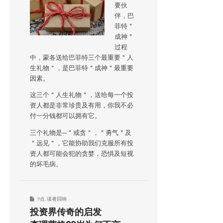
要伙
伴，巴
菲特＂
成神＂
过程
中，蒙各送给巴菲特三个最重要＂人
生礼物＂，是巴菲特＂成神＂最重要
因素。
这三个＂人生礼物＂，送给每一个投
资人都是非常珍贵及有用，你我不必
付一分钱都可以拥有它。
三个礼物是─＂戒贪＂，＂勇气＂及
＂远见＂，它能协助我们克服所有投
资人都可能会犯的贪婪，恐惧及短视
的坏毛病。
9点
,
读者回响
投资界传奇的启发