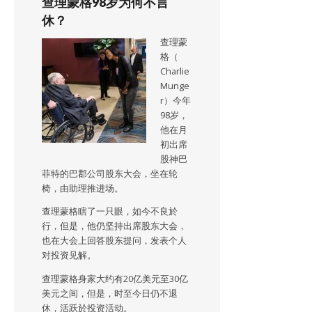
查理蒙格98岁为何不言
休？
查理蒙
格（
Charlie
Munge
r）今年
98岁，
他在月
初出席
股神巴
菲特的巴郡公司股东大会，坐在轮
椅，由助理推进场。
查理蒙格瞎了一只眼，如今不良於
行，但是，他仍坚持出席股东大会，
也在大会上回答股东提问，发表个人
对投资见解。
查理蒙格身家大约有20亿美元至30亿
美元之间，但是，时至今日仍不退
休，活跃於投资活动。