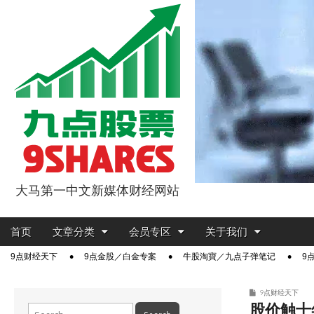
大马第一中文新媒体财经网站
9点股票
Main
Skip
首页
文章分类
会员专区
关于我们
menu
to
Sub
9点财经天下
9点金股／白金专案
牛股淘寶／九点子弹笔记
9
content
menu
9点财经天下
股价触十
Search