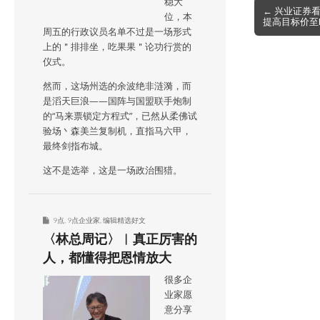
稳大
Post
← 兴业证券看
位，本
提高目标价至R
navigation
周五的行政议员名单不过是一场形式
上的＂排排坐，吃果果＂论功行赏的
仪式。
然而，这场州选的余波绝非涟漪，而
是滔天巨浪——国阵与国盟联手炮制
的“马来票锁定方程式”，已然从柔佛试
验场丶森美兰复制机，直指马六甲，
最终剑指布城。
这不是选举，这是一场政治围猎。
9点
,
9点企业家
,
编辑精选好文
〈林总周记〉︱真正厉害的
人，都懂得把恩情放大
很多企
业家愿
意分享