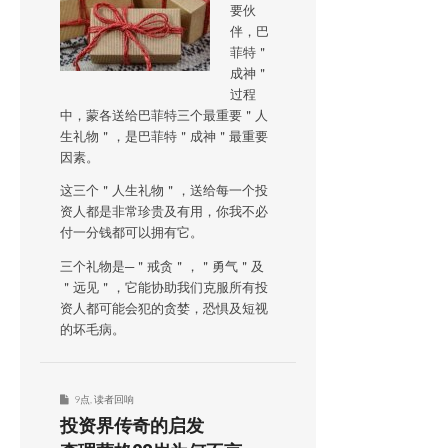
要伙
伴，巴
菲特＂
成神＂
过程
中，蒙各送给巴菲特三个最重要＂人
生礼物＂，是巴菲特＂成神＂最重要
因素。
这三个＂人生礼物＂，送给每一个投
资人都是非常珍贵及有用，你我不必
付一分钱都可以拥有它。
三个礼物是─＂戒贪＂，＂勇气＂及
＂远见＂，它能协助我们克服所有投
资人都可能会犯的贪婪，恐惧及短视
的坏毛病。
9点
,
读者回响
投资界传奇的启发