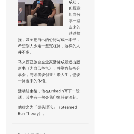
成功，
但愿意
坦白分
享一路
走来的
跌跌撞
撞，甚至把自己的心得写成一本书，
希望别人少走一些冤枉路，这样的人
并不多。
马来西亚旅台企业家潘健成最近出版
新书《为自己争气》，并举办新书分
享会，与读者谈创业丶谈人生，也谈
一路走来的体悟。
活动结束後，他在LinkedIn写下一段
话，其中有一句令我印象特别深刻。
他称之为「馒头理论」（Steamed
Bun Theory）。