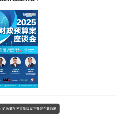
25财案 政商学界重量级嘉宾齐聚在商前瞻