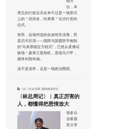
稳大
位，本
周五的行政议员名单不过是一场形式
上的＂排排坐，吃果果＂论功行赏的
仪式。
然而，这场州选的余波绝非涟漪，而
是滔天巨浪——国阵与国盟联手炮制
的“马来票锁定方程式”，已然从柔佛试
验场丶森美兰复制机，直指马六甲，
最终剑指布城。
这不是选举，这是一场政治围猎。
9点
,
9点企业家
,
编辑精选好文
〈林总周记〉︱真正厉害的
人，都懂得把恩情放大
很多企
业家愿
意分享