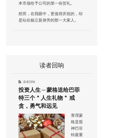
本市场给予公司的第一份贺礼。
然而，在我眼中，更值得庆祝的，却
是站在杨立新身旁的那一大家人。
读者回响
读者回响
投资人生 ─ 蒙格送给巴菲
特三个＂人生礼物＂ 戒
贪，勇气和远见
查理蒙
格是股
神巴菲
特最重