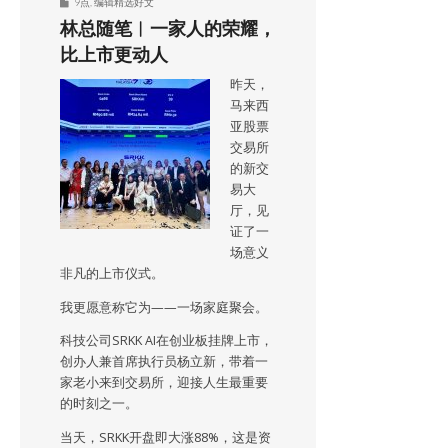
9点
,
编辑精选好文
林总随笔︱一家人的荣耀，
比上市更动人
昨天，
马来西
亚股票
交易所
的新交
易大
厅，见
证了一
场意义
非凡的上市仪式。
我更愿意称它为——一场家庭聚会。
科技公司SRKK AI在创业板挂牌上市，
创办人兼首席执行员杨立新，带着一
家老小来到交易所，迎接人生最重要
的时刻之一。
当天，SRKK开盘即大涨88%，这是资