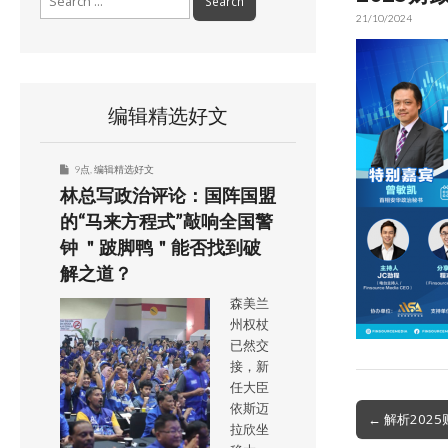
for:
21/10/2024
编辑精选好文
9点
,
编辑精选好文
林总写政治评论：国阵国盟
的“马来方程式”敲响全国警
钟 ＂跛脚鸭＂能否找到破
解之道？
森美兰
州权杖
已然交
接，新
任大臣
依斯迈
Post
← 解析20
拉欣坐
navigation