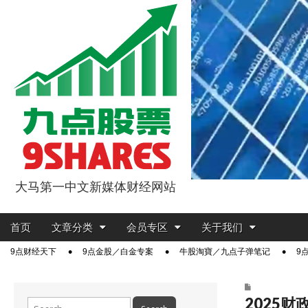
大马第一中文新媒体财经网站
9点股票
Main
Skip
首页
文章分类
会员专区
关于我们
menu
to
Sub
9点财经天下
9点金股／白金专案
牛股淘寶／九点子弹笔记
9
content
menu
2025
Search