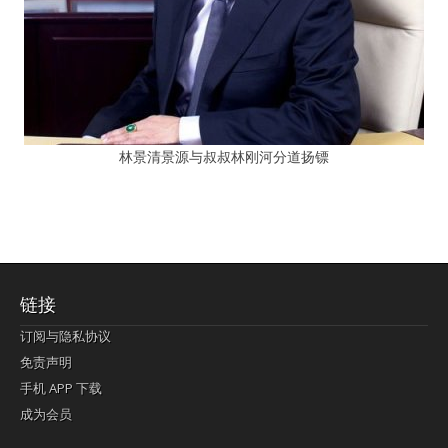
林景清景源与叔叔林刚河分道扬镖
链接
订阅与隐私协议
免责声明
手机 APP 下载
成为会员