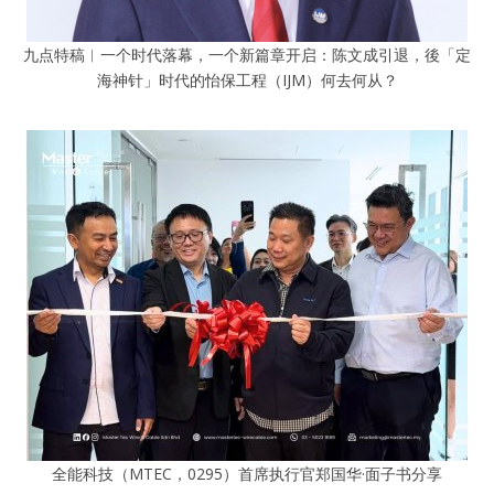
九点特稿︱一个时代落幕，一个新篇章开启：陈文成引退，後「定
海神针」时代的怡保工程（IJM）何去何从？
全能科技（MTEC，0295）首席执行官郑国华·面子书分享