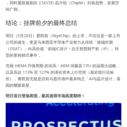
，同时紧跟最新的 2.5D/3D 晶片组（Chiplet）封装趋势，发展空
间广阔 。
结论：挂牌前夕的最终总结
明日（5月20日）赛凯智（SkyeChip）的上市，不仅仅是一家上市
公司的诞生，更是马来西亚半导体产业努力从传统「後端封测
（OSAT）」向高价值「前端IC设计丶自主智慧财产权（IP）」转
型的里程碑式事件 。
凭藉 HBM4 升级周期 的东风丶ARM 伺服器 CPU 的远期大战略，
以及高达 113% 至 127% 的潜在资本上行空间（基於投行目标
价），赛凯智无疑是目前马股市场中最具纯正「AI与晶片设计」基
因的耀眼新星。
明日首日登场表现，极其值得市场高度期待！