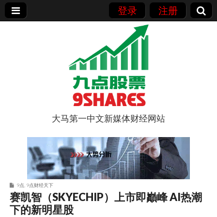
登录
注册
大马第一中文新媒体财经网站
9点股票
9点
,
9点财经天下
赛凯智（SKYECHIP）上市即巓峰 AI热潮
下的新明星股