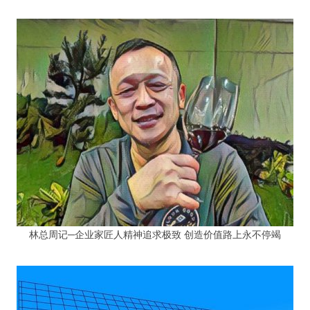
林总周记─企业家匠人精神追求极致 创造价值路上永不停竭