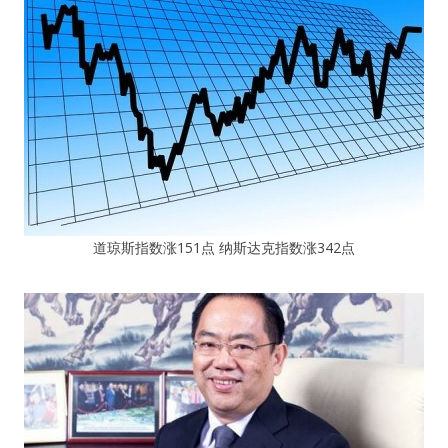
道琼斯指数涨151点 纳斯达克指数涨342点