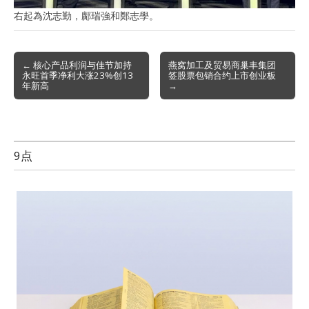
右起為沈志勤，鄺瑞強和鄭志學。
Post
← 核心产品利润与佳节加持
燕窝加工及贸易商巢丰集团
永旺首季净利大涨23%创13
签股票包销合约上市创业板
navigation
年新高
→
9点