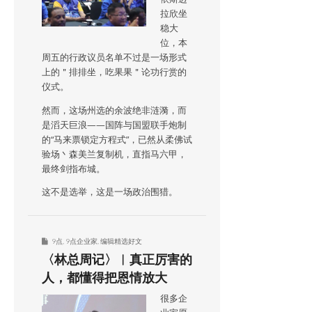
拉欣坐
稳大
位，本
周五的行政议员名单不过是一场形式
上的＂排排坐，吃果果＂论功行赏的
仪式。
然而，这场州选的余波绝非涟漪，而
是滔天巨浪——国阵与国盟联手炮制
的“马来票锁定方程式”，已然从柔佛试
验场丶森美兰复制机，直指马六甲，
最终剑指布城。
这不是选举，这是一场政治围猎。
9点
,
9点企业家
,
编辑精选好文
〈林总周记〉︱真正厉害的
人，都懂得把恩情放大
很多企