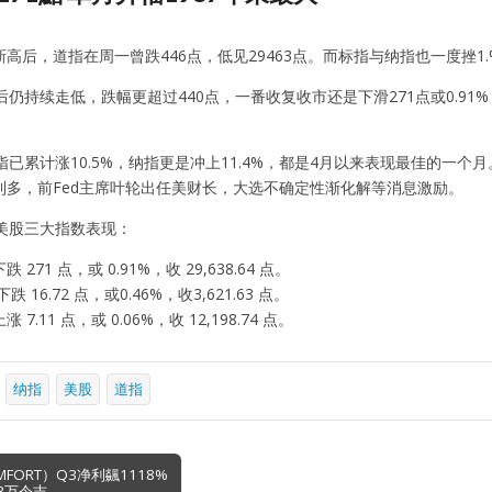
高后，道指在周一曾跌446点，低见29463点。而标指与纳指也一度挫1.%和1
后仍持续走低，跌幅更超过440点，一番收复收市还是下滑271点或0.91%，报
指已累计涨10.5%，纳指更是冲上11.4%，都是4月以来表现最佳的一个月
利多，前Fed主席叶轮出任美财长，大选不确定性渐化解等消息激励。
）美股三大指数表现：
271 点，或 0.91%，收 29,638.64 点。
跌 16.72 点，或0.46%，收3,621.63 点。
7.11 点，或 0.06%，收 12,198.74 点。
纳指
美股
道指
MFORT）Q3净利飊1118%
3万令吉