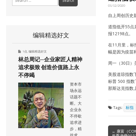
for:
01/12/2020
自上周创历史新
道指低开55点
报12198点。
编辑精选好文
在11月里，标
幅是因为疫苗
9点
,
编辑精选好文
林总周记─企业家匠人精神
周一（30日
追求极致 创造价值路上永
美股道琼指数下跌 
不停竭
标普 500 指数下
资本市
那斯达克指数上涨 
场永远
话题不
断。大
Tags:
标指
企业永
不停歇
追求进
Post
步，精
← 康富（CO
益求
单季净赚903