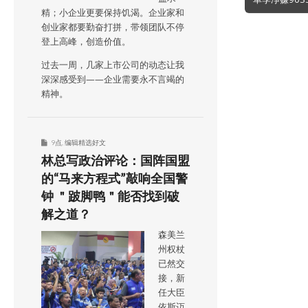
navigation
精；小企业更要保持饥渴。企业家和
创业家都要勤奋打拼，带领团队不停
登上高峰，创造价值。
过去一周，几家上市公司的动态让我
深深感受到——企业需要永不言竭的
精神。
9点
,
编辑精选好文
林总写政治评论：国阵国盟
的“马来方程式”敲响全国警
钟 ＂跛脚鸭＂能否找到破
解之道？
森美兰
州权杖
已然交
接，新
任大臣
依斯迈