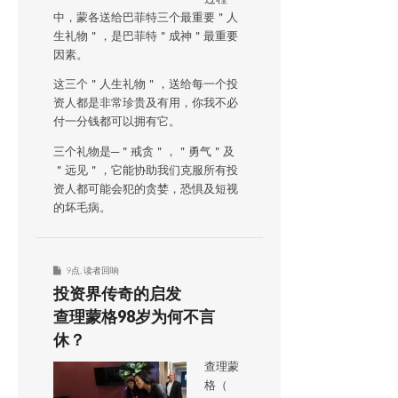
中，蒙各送给巴菲特三个最重要＂人
生礼物＂，是巴菲特＂成神＂最重要
因素。
这三个＂人生礼物＂，送给每一个投
资人都是非常珍贵及有用，你我不必
付一分钱都可以拥有它。
三个礼物是─＂戒贪＂，＂勇气＂及
＂远见＂，它能协助我们克服所有投
资人都可能会犯的贪婪，恐惧及短视
的坏毛病。
9点
,
读者回响
投资界传奇的启发
查理蒙格98岁为何不言
休？
查理蒙
格（