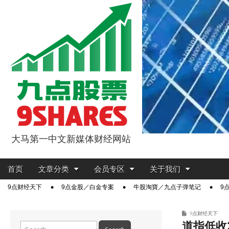
大马第一中文新媒体财经网站
9点股票
Main
Skip
首页
文章分类
会员专区
关于我们
menu
to
Sub
9点财经天下
9点金股／白金专案
牛股淘寶／九点子弹笔记
9
content
menu
9点财经天下
道指低收2
Search