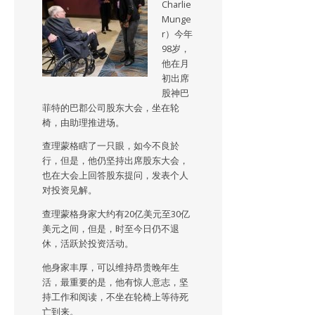
Charlie
Munge
r）今年
98岁，
他在月
初出席
股神巴
菲特的巴郡公司股东大会，坐在轮
椅，由助理推进场。
查理蒙格瞎了一只眼，如今不良於
行，但是，他仍坚持出席股东大会，
也在大会上回答股东提问，发表个人
对投资见解。
查理蒙格身家大约有20亿美元至30亿
美元之间，但是，时至今日仍不退
休，活跃於投资活动。
他身家丰厚，可以维持昂贵晚年生
活，最重要的是，他有惊人意志，坚
持工作和阅读，不坐在轮椅上等待死
亡到来。