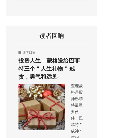
读者回响
读者回响
投资人生 ─ 蒙格送给巴菲
特三个＂人生礼物＂ 戒
贪，勇气和远见
查理蒙
格是股
神巴菲
特最重
要伙
伴，巴
菲特＂
成神＂
过程