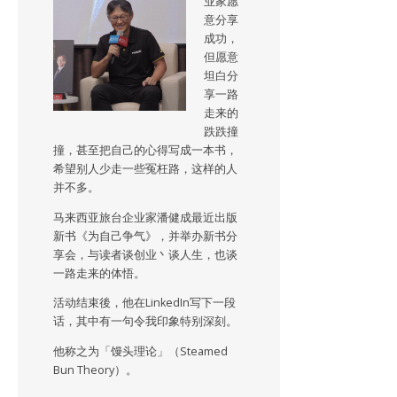
业家愿
意分享
成功，
但愿意
坦白分
享一路
走来的
跌跌撞
撞，甚至把自己的心得写成一本书，
希望别人少走一些冤枉路，这样的人
并不多。
马来西亚旅台企业家潘健成最近出版
新书《为自己争气》，并举办新书分
享会，与读者谈创业丶谈人生，也谈
一路走来的体悟。
活动结束後，他在LinkedIn写下一段
话，其中有一句令我印象特别深刻。
他称之为「馒头理论」（Steamed
Bun Theory）。