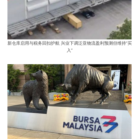
新仓库启用与税务回扣护航 兴业下调泛亚物流盈利预测但维持“买
入”