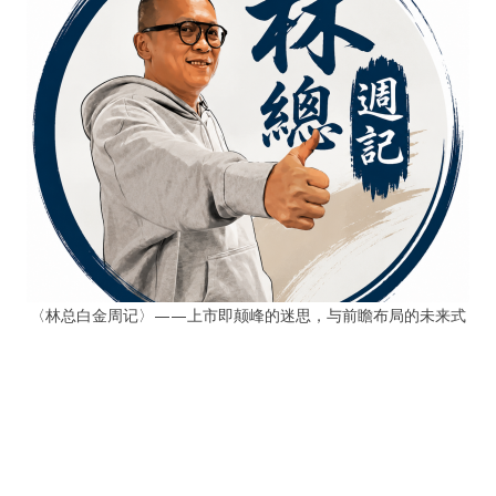
〈林总白金周记〉——上市即颠峰的迷思，与前瞻布局的未来式