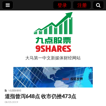
登录
注册
大马第一中文新媒体财经网站
9点股票
9点国际财经
道指曾泻648点 收市仍挫473点
08/05/2019