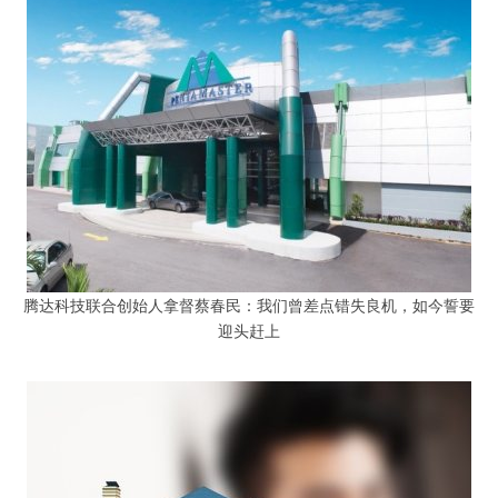
腾达科技联合创始人拿督蔡春民：我们曾差点错失良机，如今誓要
迎头赶上