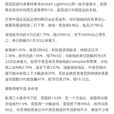
美国贸易代表莱特希泽(Robert Lighthizer)周一收市後表示，美国
将於美东时间周五凌晨零时1分，提高进口中国货品的关税。
尽管中国证实副总理刘鹤仍会赴美谈判，却不能挽回投资者信心，
拖累美股连续第二日下滑，道指一度急插648点，低见25789点。
道指收市仍跌473点或1.79%，报25965点，失守26000点心理关
口，单日跌幅为1月3日以来最大。
标指挫1.65%，收报2884点；科技股表现较差，纳指试过泻
2.76%，收市仍跌1.96%，报7963点，与标指的单日跌幅同为3月
22日以来最大。较受中美贸易关系影响的Caterpillar和苹果，分别
跌2.26%和2.70%，波音下滑3.87%。瑞银报告指出，中美贸易问
题可能令标指上下大幅波动20%。至於反映投资者恐慌情绪的美股
波动指数(VIX)曾急飙41%，收市仍涨25%，报19.32点。
避险情绪升温 金价涨
欧洲三大股市均下跌，英股跌1.63%，至一个月低位，德股和法股
亦低收约1.6%。美股周一大幅波动，道指曾下挫458点，收市仅跌
66点，令亚洲投资者以为中美贸易战对市况影响不大，驱使不少亚