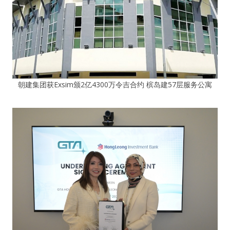
朝建集团获Exsim颁2亿4300万令吉合约 槟岛建57层服务公寓