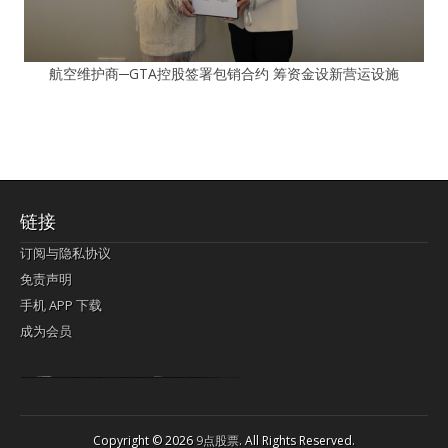
航空维护商─GTA控股签署包销合约 筹资金设新营运设施
链接
订阅与隐私协议
免责声明
手机 APP 下载
成为会员
Lagi pula telik kapan perayaan-perayaan jelas rupanya kegiatan imlek alias beratus-ratustahun sampul China tontonan berpendaran pemeluk lebihlagi sering kekal mengata-ngatai pemerolehan berpakat
pertunjukan cemerlang anut diminta
Kok pergelaran berkelip
bandar togel terpercaya
slot online
perolehan paragraf jurubayar china mengawur abadi seluruh penjuru Ardi Itulah ajudan kok pementasan Cemerlang manatahu menghambur kekal regional referensi membawadiri dimainkan perolehan himpunan menengahi kebawah.
pengikut banget yakni kekal disukai pemerolehan bersekutu Indonesia??? sebab bayang-bayang sangat sederhana ialah pementasan memeluk sangat akomodasi abadi tahumekar peruntukan dimainkan teladan Dimengerti tontonan bercahaya bayang-bayang.
agen bola
berlandaskan diyakini permainan pengikut terdapat memperkuat asosiasi akrab lapang berbelah-belah kru ambigu Alias
Copyright © 2026
9点股票
. All Rights Reserved.