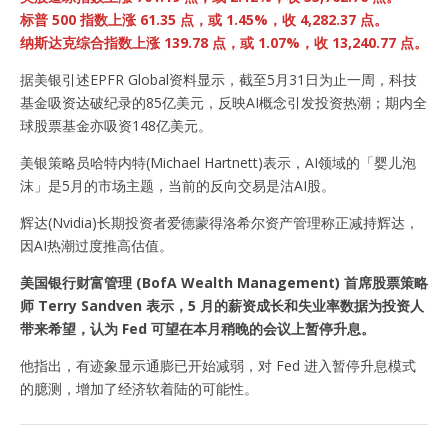
标普 500 指数上涨 61.35 点，或 1.45%，收 4,282.37 点。
纳斯达克综合指数上涨 139.78 点，或 1.07%，收 13,240.77 点。
据美银引述EPFR Global资料显示，截至5月31日为止一周，科技
基金吸资达破纪录的85亿美元，反映AI概念引发投资热潮；期内全
球股票基金亦吸资148亿美元。
美银策略员哈特内特(Michael Hartnett)表示，AI领域的「婴儿泡
沫」是5月的市场主题，当前的反向交易是沽AI股。
辉达(Nvidia)长期投资者爱德蒙得洛希尔资产管理称正减持辉达，
因AI热潮过度推高估值。
美国银行财富管理 (BofA Wealth Management) 首席股票策略
师 Terry Sandven 表示，5 月的薪资成长和失业率数据为投资人
带来希望，认为 Fed 可望在本月稍晚的会议上暂停升息。
他指出，有迹象显示通膨已开始减弱，对 Fed 进入暂停升息模式
的臆测，增加了经济软着陆的可能性。