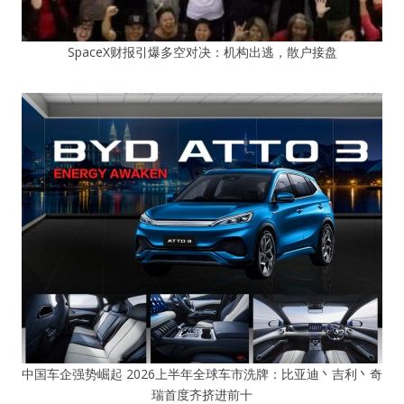
SpaceX财报引爆多空对决：机构出逃，散户接盘
中国车企强势崛起 2026上半年全球车市洗牌：比亚迪丶吉利丶奇
瑞首度齐挤进前十