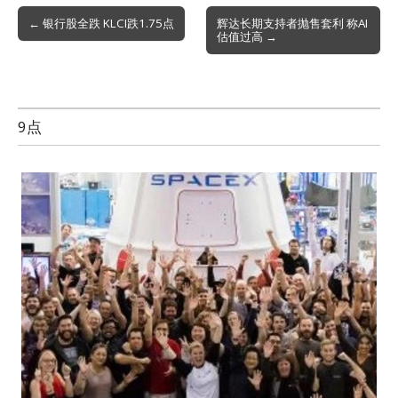
Post
← 银行股全跌 KLCI跌1.75点
辉达长期支持者抛售套利 称AI
估值过高 →
navigation
9点