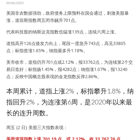
03/06/2023
美国非农数据强劲，政府债务上限预料在国会通过，刺激美股暴
涨，道琼斯指数周五闭市飊升701点。
代表科技股的纳斯达克指数也猛涨139点，连续六周上涨。
道指高开126点後发力向上，尾段一度急升743点，高见33805
点；标指曾涨1.65%，纳指最多升1.18%。
美市收市，道指仍升701点或2.12%，报33762点，为连续第2个交
易日造好；标指扬1.45%，报4282点；纳指涨1.07%，报13240
点；反映中国概念股表现的金龙指数反弹2.86%。
本周累计，道指上涨2%，标指攀升1.8%，纳
指回升2%，为连涨第6周，是2020年以来最
长的连升周数。
周五 (2 日) 美股三大指数表现：
美股道琼指数上涨 701.19 点，或 2.12%，收 33,762.76 点。